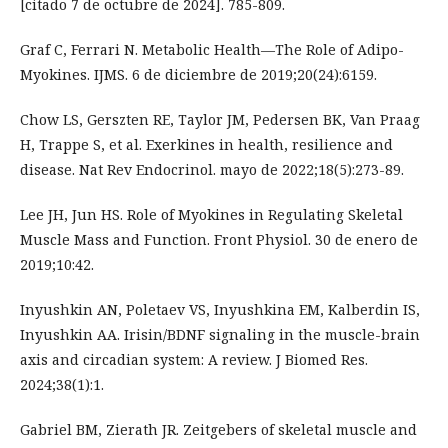
[citado 7 de octubre de 2024]. 785-809.
Graf C, Ferrari N. Metabolic Health—The Role of Adipo-
Myokines. IJMS. 6 de diciembre de 2019;20(24):6159.
Chow LS, Gerszten RE, Taylor JM, Pedersen BK, Van Praag
H, Trappe S, et al. Exerkines in health, resilience and
disease. Nat Rev Endocrinol. mayo de 2022;18(5):273-89.
Lee JH, Jun HS. Role of Myokines in Regulating Skeletal
Muscle Mass and Function. Front Physiol. 30 de enero de
2019;10:42.
Inyushkin AN, Poletaev VS, Inyushkina EM, Kalberdin IS,
Inyushkin AA. Irisin/BDNF signaling in the muscle-brain
axis and circadian system: A review. J Biomed Res.
2024;38(1):1.
Gabriel BM, Zierath JR. Zeitgebers of skeletal muscle and