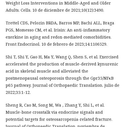
Weight Loss Interventions in Middle-Aged and Older
Adults. Cells. 10 de diciembre de 2021;10(12):3490.
Trettel CDS, Pelozin BRDA, Barros MP, Bachi ALL, Braga
PGS, Momesso CM, et al. Irisin: An anti-inflammatory
exerkine in aging and redox-mediated comorbidities.
Front Endocrinol. 10 de febrero de 2023;14:1106529.
Shi T, Shi Y, Gao H, Ma Y, Wang Q, Shen S, et al. Exercised
accelerated the production of muscle-derived kynurenic
acid in skeletal muscle and alleviated the
postmenopausal osteoporosis through the Gpr35/NFκB
p65 pathway. Journal of Orthopaedic Translation. julio de
2022;35:1-12.
Sheng R, Cao M, Song M, Wa , Zhang Y, Shi L, et al.
Muscle-bone crosstalk via endocrine signals and
potential targets for osteosarcopenia-related fracture.
Journal of Orthopaedic Translation. noviembre de