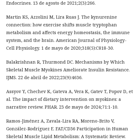
Endocrines. 13 de agosto de 2021;2(3):266.
Martin KS, Azzolini M, Lira Ruas J. The kynurenine
connection: how exercise shifts muscle tryptophan
metabolism and affects energy homeostasis, the immune
system, and the brain. American Journal of Physiology-
Cell Physiology. 1 de mayo de 2020;318(5):C818-30.
Balakrishnan R, Thurmond DC. Mechanisms by Which
Skeletal Muscle Myokines Ameliorate Insulin Resistance.
IJMS. 22 de abril de 2022;23(9):4636.
Assyov Y, Chechev K, Gateva A, Vera K, Gatev T, Popov D, et
al. The impact of dietary intervention on myokines: a
narrative review. PHAR. 23 de mayo de 2024;71:1-10.
Ramos-Jiménez A, Zavala-Lira RA, Moreno-Brito V,
González-Rodríguez E. FAT/CD36 Participation in Human
Skeletal Muscle Lipid Metabolism: A Systematic Review.