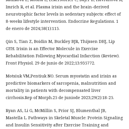
Imrich R, et al. Plasma irisin and the brain-derived
neurotrophic factor levels in sedentary subjects: effect of
8-weeks lifestyle intervention. Endocrine Regulations. 1
de enero de 2024;58(1):115.
Qin S, Tian Z, Boidin M, Buckley BJR, Thijssen DHJ, Lip
GYH. Irisin is an Effector Molecule in Exercise
Rehabilitation Following Myocardial Infarction (Review).
Front Physiol. 29 de junio de 2022;13:935772.
Motsiuk VM,Pentiuk NO. Serum myostatin and irisin as
predictive biomarkers of sarcopenia, malnutrition and
mortality in patients with decompensated liver
cirrhosis.Rep of Morph.25 de juniode 2023;29(2):18-25.
Ryan AS, Li G, McMillin S, Prior SJ, Blumenthal JB,
Mastella L. Pathways in Skeletal Muscle: Protein Signaling
and Insulin Sensitivity after Exercise Training and