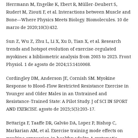
Herrmann M, Engelke K, Ebert R, Müller-Deubert S,
Rudert M, Ziouti F, et al. Interactions between Muscle and
Bone—Where Physics Meets Biology. Biomolecules. 10 de
marzo de 2020;10(3):432.
Sun Z, Wu Z, Zhu L, Li X, Xu D, Tian X, et al. Research
trends and hotspot evolution of exercise-regulated
myokines: a bibliometric analysis from 2003 to 2023. Front
Physiol. 1 de agosto de 2024;15:1410068.
Cordingley DM, Anderson JE, Cornish SM. Myokine
Response to Blood-Flow Restricted Resistance Exercise in
Younger and Older Males in an Untrained and
Resistance-Trained State: A Pilot Study. J of SCI IN SPORT
AND EXERCISE. agosto de 2023;5(3):203-17.
Bettariga F, Taaffe DR, Galvão DA, Lopez P, Bishop C,
Markarian AM, et al. Exercise training mode effects on