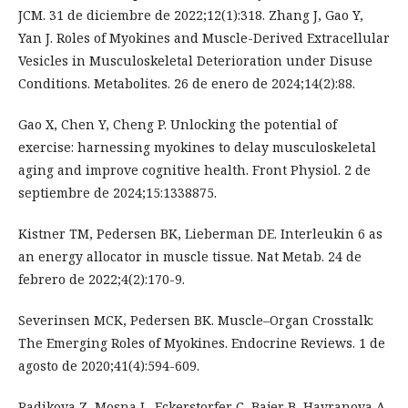
JCM. 31 de diciembre de 2022;12(1):318. Zhang J, Gao Y,
Yan J. Roles of Myokines and Muscle-Derived Extracellular
Vesicles in Musculoskeletal Deterioration under Disuse
Conditions. Metabolites. 26 de enero de 2024;14(2):88.
Gao X, Chen Y, Cheng P. Unlocking the potential of
exercise: harnessing myokines to delay musculoskeletal
aging and improve cognitive health. Front Physiol. 2 de
septiembre de 2024;15:1338875.
Kistner TM, Pedersen BK, Lieberman DE. Interleukin 6 as
an energy allocator in muscle tissue. Nat Metab. 24 de
febrero de 2022;4(2):170-9.
Severinsen MCK, Pedersen BK. Muscle–Organ Crosstalk:
The Emerging Roles of Myokines. Endocrine Reviews. 1 de
agosto de 2020;41(4):594-609.
Radikova Z, Mosna L, Eckerstorfer C, Bajer B, Havranova A,