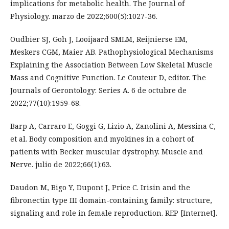
implications for metabolic health. The Journal of
Physiology. marzo de 2022;600(5):1027-36.
Oudbier SJ, Goh J, Looijaard SMLM, Reijnierse EM,
Meskers CGM, Maier AB. Pathophysiological Mechanisms
Explaining the Association Between Low Skeletal Muscle
Mass and Cognitive Function. Le Couteur D, editor. The
Journals of Gerontology: Series A. 6 de octubre de
2022;77(10):1959-68.
Barp A, Carraro E, Goggi G, Lizio A, Zanolini A, Messina C,
et al. Body composition and myokines in a cohort of
patients with Becker muscular dystrophy. Muscle and
Nerve. julio de 2022;66(1):63.
Daudon M, Bigo Y, Dupont J, Price C. Irisin and the
fibronectin type III domain-containing family: structure,
signaling and role in female reproduction. REP [Internet].