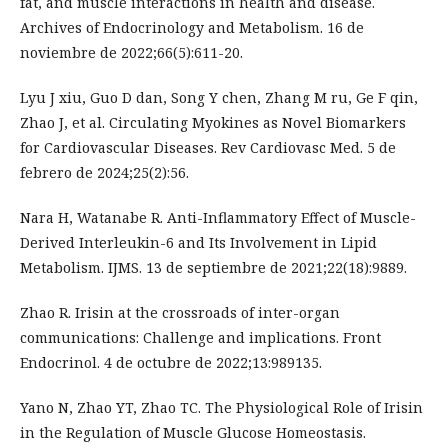
fat, and muscle interactions in health and disease.
Archives of Endocrinology and Metabolism. 16 de
noviembre de 2022;66(5):611-20.
Lyu J xiu, Guo D dan, Song Y chen, Zhang M ru, Ge F qin,
Zhao J, et al. Circulating Myokines as Novel Biomarkers
for Cardiovascular Diseases. Rev Cardiovasc Med. 5 de
febrero de 2024;25(2):56.
Nara H, Watanabe R. Anti-Inflammatory Effect of Muscle-
Derived Interleukin-6 and Its Involvement in Lipid
Metabolism. IJMS. 13 de septiembre de 2021;22(18):9889.
Zhao R. Irisin at the crossroads of inter-organ
communications: Challenge and implications. Front
Endocrinol. 4 de octubre de 2022;13:989135.
Yano N, Zhao YT, Zhao TC. The Physiological Role of Irisin
in the Regulation of Muscle Glucose Homeostasis.