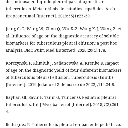
desaminasa en líquido pleural para diagnosticar
tuberculosis. Metaanálisis de estudios españoles. Arch
Bronconeumol [Internet]. 2019;55(1):23-30.
Jiang C-G, Wang W, Zhou Q, Wu X-Z, Wang X-J, Wang Z, et
al. Influence of age on the diagnostic accuracy of soluble
biomarkers for tuberculous pleural effusion: a post hoc
analysis. BMC Pulm Med [Internet]. 2020;20(1):178.
Korczynski P, Klimiuk J, Safianowska A, Krenke R. Impact
of age on the diagnostic yield of four different biomarkers
of tuberculous pleural effusion. Tuberculosis (Edinb)
[Internet]. 2019 [citado el 3 de marzo de 2022];114:24-9.
Bayhan GI, Sayir F, Tanir G, Tuncer O. Pediatric pleural
tuberculosis. Int J Mycobacteriol [Internet]. 2018;7(3):261-
4.
Rodriguez R. Tuberculosis pleural en paciente pediátrico: