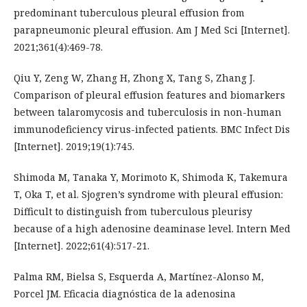
predominant tuberculous pleural effusion from
parapneumonic pleural effusion. Am J Med Sci [Internet].
2021;361(4):469-78.
Qiu Y, Zeng W, Zhang H, Zhong X, Tang S, Zhang J.
Comparison of pleural effusion features and biomarkers
between talaromycosis and tuberculosis in non-human
immunodeficiency virus-infected patients. BMC Infect Dis
[Internet]. 2019;19(1):745.
Shimoda M, Tanaka Y, Morimoto K, Shimoda K, Takemura
T, Oka T, et al. Sjogren’s syndrome with pleural effusion:
Difficult to distinguish from tuberculous pleurisy
because of a high adenosine deaminase level. Intern Med
[Internet]. 2022;61(4):517-21.
Palma RM, Bielsa S, Esquerda A, Martínez-Alonso M,
Porcel JM. Eficacia diagnóstica de la adenosina