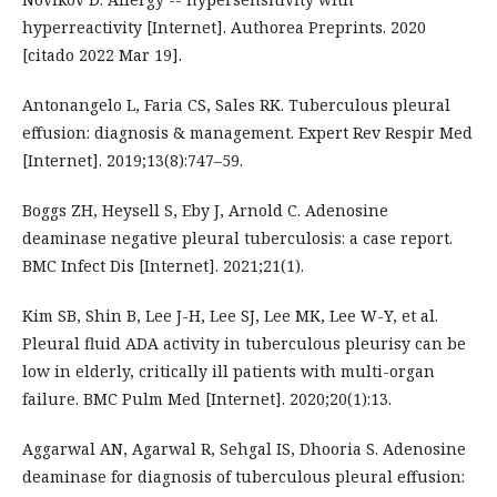
hyperreactivity [Internet]. Authorea Preprints. 2020
[citado 2022 Mar 19].
Antonangelo L, Faria CS, Sales RK. Tuberculous pleural
effusion: diagnosis & management. Expert Rev Respir Med
[Internet]. 2019;13(8):747–59.
Boggs ZH, Heysell S, Eby J, Arnold C. Adenosine
deaminase negative pleural tuberculosis: a case report.
BMC Infect Dis [Internet]. 2021;21(1).
Kim SB, Shin B, Lee J-H, Lee SJ, Lee MK, Lee W-Y, et al.
Pleural fluid ADA activity in tuberculous pleurisy can be
low in elderly, critically ill patients with multi-organ
failure. BMC Pulm Med [Internet]. 2020;20(1):13.
Aggarwal AN, Agarwal R, Sehgal IS, Dhooria S. Adenosine
deaminase for diagnosis of tuberculous pleural effusion: