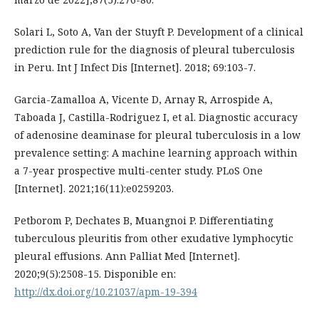
Solari L, Soto A, Van der Stuyft P. Development of a clinical
prediction rule for the diagnosis of pleural tuberculosis
in Peru. Int J Infect Dis [Internet]. 2018; 69:103-7.
Garcia-Zamalloa A, Vicente D, Arnay R, Arrospide A,
Taboada J, Castilla-Rodriguez I, et al. Diagnostic accuracy
of adenosine deaminase for pleural tuberculosis in a low
prevalence setting: A machine learning approach within
a 7-year prospective multi-center study. PLoS One
[Internet]. 2021;16(11):e0259203.
Petborom P, Dechates B, Muangnoi P. Differentiating
tuberculous pleuritis from other exudative lymphocytic
pleural effusions. Ann Palliat Med [Internet].
2020;9(5):2508-15. Disponible en:
http://dx.doi.org/10.21037/apm-19-394