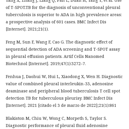
Yang X, Zhang J, Liang Q, Pan L, Duan H, Yang Y, et al. Use
of T-SPOT.TB for the diagnosis of unconventional pleural
tuberculosis is superior to ADA in high prevalence areas:
a prospective analysis of 601 cases. BMC Infect Dis
[Internet]. 2021;21(1).
Feng M, Sun F, Wang F, Cao G. The diagnostic effect of
sequential detection of ADA screening and T-SPOT assay
in pleural effusion patients. Artif Cells Nanomed
Biotechnol [Internet]. 2019;47(1):3272–7.
Fenhua J, Daohui W, Hui L, Xiaodong X, Wen H. Diagnostic
value of combined pleural interleukin-33, adenosine
deaminase and peripheral blood tuberculosis T cell spot
detection TB for tuberculous pleurisy. BMC Infect Dis
[Internet]. 2021 [citado el 3 de marzo de 2022];21(1):861
Blakiston M, Chiu W, Wong C, Morpeth S, Taylor S.
Diagnostic performance of pleural fluid adenosine