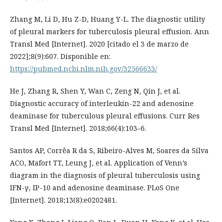
Zhang M, Li D, Hu Z-D, Huang Y-L. The diagnostic utility
of pleural markers for tuberculosis pleural effusion. Ann
Transl Med [Internet]. 2020 [citado el 3 de marzo de
2022];8(9):607. Disponible en:
https://pubmed.ncbi.nlm.nih.gov/32566633/
He J, Zhang R, Shen Y, Wan C, Zeng N, Qin J, et al.
Diagnostic accuracy of interleukin-22 and adenosine
deaminase for tuberculous pleural effusions. Curr Res
Transl Med [Internet]. 2018;66(4):103–6.
Santos AP, Corrêa R da S, Ribeiro-Alves M, Soares da Silva
ACO, Mafort TT, Leung J, et al. Application of Venn’s
diagram in the diagnosis of pleural tuberculosis using
IFN-γ, IP-10 and adenosine deaminase. PLoS One
[Internet]. 2018;13(8):e0202481.