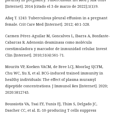
[Internet]. 2014 [citado el 3 de marzo de 2022];1(1):9.
Afaq T. 1245: Tuberculous pleural effusion in a pregnant
female. Crit Care Med [Internet]. 2012; 40:1-328.
Carmen Pérez-Aguilar M, Goncalves L, Ibarra A, Bonfante-
Cabarcas R. Adenosin deaminasa como molécula
coestimuladora y marcador de inmunidad celular. Invest
Clin [Internet]. 2010;51(4):561-71.
Mourits VP, Koeken VACM, de Bree LCJ, Moorlag SJCFM,
Chu WC, Xu X, et al. BCG-induced trained immunity in
healthy individuals: The effect of plasma muramyl
dipeptide concentrations. J Immunol Res [Internet]. 2020;
2020:5812743.
Boussiotis VA, Tsai EY, Yunis EJ, Thim S, Delgado JC,
Dascher CC, et al. IL-10-producing T cells suppress