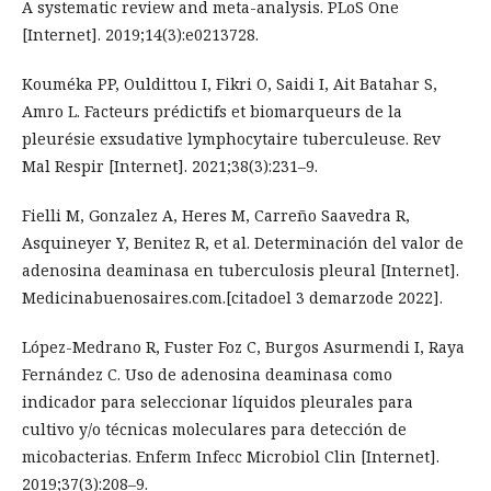
A systematic review and meta-analysis. PLoS One
[Internet]. 2019;14(3):e0213728.
Kouméka PP, Ouldittou I, Fikri O, Saidi I, Ait Batahar S,
Amro L. Facteurs prédictifs et biomarqueurs de la
pleurésie exsudative lymphocytaire tuberculeuse. Rev
Mal Respir [Internet]. 2021;38(3):231–9.
Fielli M, Gonzalez A, Heres M, Carreño Saavedra R,
Asquineyer Y, Benitez R, et al. Determinación del valor de
adenosina deaminasa en tuberculosis pleural [Internet].
Medicinabuenosaires.com.[citadoel 3 demarzode 2022].
López-Medrano R, Fuster Foz C, Burgos Asurmendi I, Raya
Fernández C. Uso de adenosina deaminasa como
indicador para seleccionar líquidos pleurales para
cultivo y/o técnicas moleculares para detección de
micobacterias. Enferm Infecc Microbiol Clin [Internet].
2019;37(3):208–9.