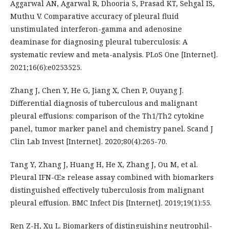
Aggarwal AN, Agarwal R, Dhooria S, Prasad KT, Sehgal IS,
Muthu V. Comparative accuracy of pleural fluid
unstimulated interferon-gamma and adenosine
deaminase for diagnosing pleural tuberculosis: A
systematic review and meta-analysis. PLoS One [Internet].
2021;16(6):e0253525.
Zhang J, Chen Y, He G, Jiang X, Chen P, Ouyang J.
Differential diagnosis of tuberculous and malignant
pleural effusions: comparison of the Th1/Th2 cytokine
panel, tumor marker panel and chemistry panel. Scand J
Clin Lab Invest [Internet]. 2020;80(4):265-70.
Tang Y, Zhang J, Huang H, He X, Zhang J, Ou M, et al.
Pleural IFN-Œ≥ release assay combined with biomarkers
distinguished effectively tuberculosis from malignant
pleural effusion. BMC Infect Dis [Internet]. 2019;19(1):55.
Ren Z-H, Xu L. Biomarkers of distinguishing neutrophil-