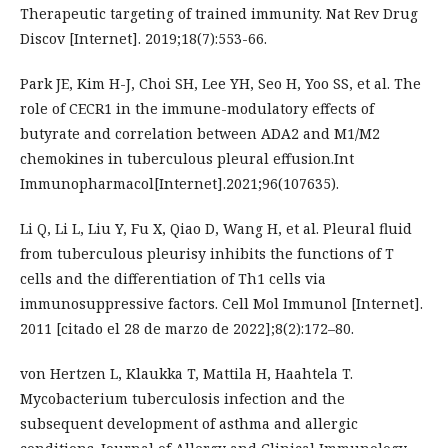
Therapeutic targeting of trained immunity. Nat Rev Drug
Discov [Internet]. 2019;18(7):553-66.
Park JE, Kim H-J, Choi SH, Lee YH, Seo H, Yoo SS, et al. The
role of CECR1 in the immune-modulatory effects of
butyrate and correlation between ADA2 and M1/M2
chemokines in tuberculous pleural effusion.Int
Immunopharmacol[Internet].2021;96(107635).
Li Q, Li L, Liu Y, Fu X, Qiao D, Wang H, et al. Pleural fluid
from tuberculous pleurisy inhibits the functions of T
cells and the differentiation of Th1 cells via
immunosuppressive factors. Cell Mol Immunol [Internet].
2011 [citado el 28 de marzo de 2022];8(2):172–80.
von Hertzen L, Klaukka T, Mattila H, Haahtela T.
Mycobacterium tuberculosis infection and the
subsequent development of asthma and allergic