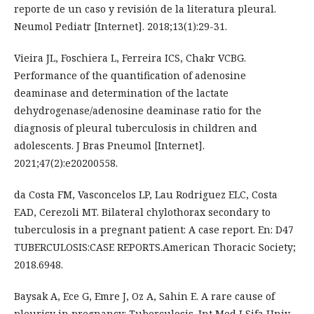
reporte de un caso y revisión de la literatura pleural.
Neumol Pediatr [Internet]. 2018;13(1):29-31.
Vieira JL, Foschiera L, Ferreira ICS, Chakr VCBG.
Performance of the quantification of adenosine
deaminase and determination of the lactate
dehydrogenase/adenosine deaminase ratio for the
diagnosis of pleural tuberculosis in children and
adolescents. J Bras Pneumol [Internet].
2021;47(2):e20200558.
da Costa FM, Vasconcelos LP, Lau Rodriguez ELC, Costa
EAD, Cerezoli MT. Bilateral chylothorax secondary to
tuberculosis in a pregnant patient: A case report. En: D47
TUBERCULOSIS:CASE REPORTS.American Thoracic Society;
2018.6948.
Baysak A, Ece G, Emre J, Oz A, Sahin E. A rare cause of
pleurisy in pregnancy: Tuberculosis. Int Med J Sifa Univ