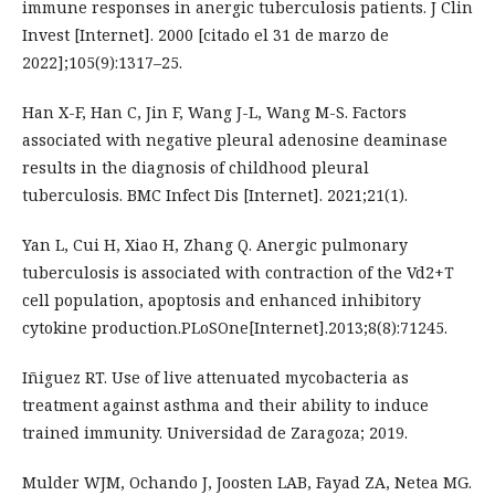
immune responses in anergic tuberculosis patients. J Clin
Invest [Internet]. 2000 [citado el 31 de marzo de
2022];105(9):1317–25.
Han X-F, Han C, Jin F, Wang J-L, Wang M-S. Factors
associated with negative pleural adenosine deaminase
results in the diagnosis of childhood pleural
tuberculosis. BMC Infect Dis [Internet]. 2021;21(1).
Yan L, Cui H, Xiao H, Zhang Q. Anergic pulmonary
tuberculosis is associated with contraction of the Vd2+T
cell population, apoptosis and enhanced inhibitory
cytokine production.PLoSOne[Internet].2013;8(8):71245.
Iñiguez RT. Use of live attenuated mycobacteria as
treatment against asthma and their ability to induce
trained immunity. Universidad de Zaragoza; 2019.
Mulder WJM, Ochando J, Joosten LAB, Fayad ZA, Netea MG.