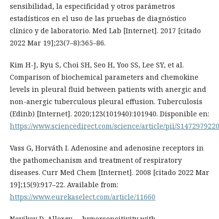
sensibilidad, la especificidad y otros parámetros
estadísticos en el uso de las pruebas de diagnóstico
clínico y de laboratorio. Med Lab [Internet]. 2017 [citado
2022 Mar 19];23(7–8):365–86.
Kim H-J, Ryu S, Choi SH, Seo H, Yoo SS, Lee SY, et al.
Comparison of biochemical parameters and chemokine
levels in pleural fluid between patients with anergic and
non-anergic tuberculous pleural effusion. Tuberculosis
(Edinb) [Internet]. 2020;123(101940):101940. Disponible en:
https://www.sciencedirect.com/science/article/pii/S147297922
Vass G, Horváth I. Adenosine and adenosine receptors in
the pathomechanism and treatment of respiratory
diseases. Curr Med Chem [Internet]. 2008 [citado 2022 Mar
19];15(9):917–22. Available from:
https://www.eurekaselect.com/article/11660
Novikov D. Allergy -- hypersensitivity with