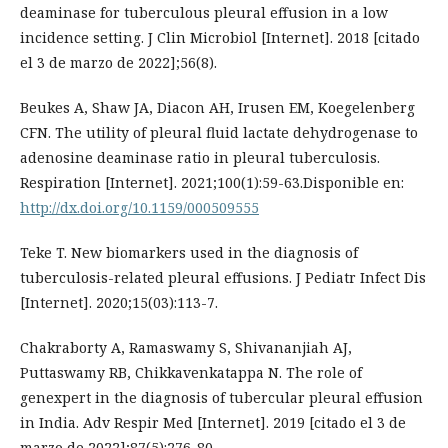
deaminase for tuberculous pleural effusion in a low
incidence setting. J Clin Microbiol [Internet]. 2018 [citado
el 3 de marzo de 2022];56(8).
Beukes A, Shaw JA, Diacon AH, Irusen EM, Koegelenberg
CFN. The utility of pleural fluid lactate dehydrogenase to
adenosine deaminase ratio in pleural tuberculosis.
Respiration [Internet]. 2021;100(1):59-63.Disponible en:
http://dx.doi.org/10.1159/000509555
Teke T. New biomarkers used in the diagnosis of
tuberculosis-related pleural effusions. J Pediatr Infect Dis
[Internet]. 2020;15(03):113-7.
Chakraborty A, Ramaswamy S, Shivananjiah AJ,
Puttaswamy RB, Chikkavenkatappa N. The role of
genexpert in the diagnosis of tubercular pleural effusion
in India. Adv Respir Med [Internet]. 2019 [citado el 3 de
marzo de 2022];87(5):276-80.