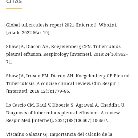
CITAS
Global tuberculosis report 2021 [Internet]. Who.int.
[citado 2022 Mar 19].
Shaw JA, Diacon AH, Koegelenberg CFN. Tuberculous
pleural effusion. Respirology [Internet]. 2019;24(10):962–
71.
Shaw JA, Irusen EM, Diacon AH, Koegelenberg CF. Pleural
Tuberculosis: A concise clinical review. Clin Respir J
[Internet]. 2018;12(5):1779–86.
Lo Cascio CM, Kaul V, Dhooria S, Agrawal A, Chaddha U.
Diagnosis of tuberculous pleural effusions: A review.
Respir Med [Internet]. 2021;188(106607):106607.
Vizcaíno-Salazar GJ. Importancia del cálculo de la