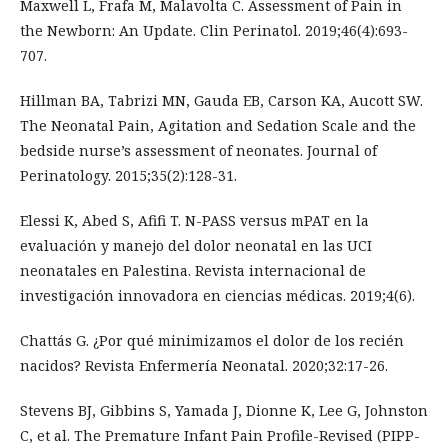
Maxwell L, Frafa M, Malavolta C. Assessment of Pain in
the Newborn: An Update. Clin Perinatol. 2019;46(4):693-
707.
Hillman BA, Tabrizi MN, Gauda EB, Carson KA, Aucott SW.
The Neonatal Pain, Agitation and Sedation Scale and the
bedside nurse’s assessment of neonates. Journal of
Perinatology. 2015;35(2):128-31.
Elessi K, Abed S, Afifi T. N-PASS versus mPAT en la
evaluación y manejo del dolor neonatal en las UCI
neonatales en Palestina. Revista internacional de
investigación innovadora en ciencias médicas. 2019;4(6).
Chattás G. ¿Por qué minimizamos el dolor de los recién
nacidos? Revista Enfermería Neonatal. 2020;32:17-26.
Stevens BJ, Gibbins S, Yamada J, Dionne K, Lee G, Johnston
C, et al. The Premature Infant Pain Profile-Revised (PIPP-