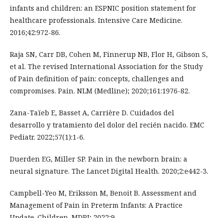
infants and children: an ESPNIC position statement for
healthcare professionals. Intensive Care Medicine.
2016;42:972-86.
Raja SN, Carr DB, Cohen M, Finnerup NB, Flor H, Gibson S,
et al. The revised International Association for the Study
of Pain definition of pain: concepts, challenges and
compromises. Pain. NLM (Medline); 2020;161:1976-82.
Zana-Taïeb E, Basset A, Carrière D. Cuidados del
desarrollo y tratamiento del dolor del recién nacido. EMC
Pediatr. 2022;57(1):1-6.
Duerden EG, Miller SP. Pain in the newborn brain: a
neural signature. The Lancet Digital Health. 2020;2:e442-3.
Campbell-Yeo M, Eriksson M, Benoit B. Assessment and
Management of Pain in Preterm Infants: A Practice
Update. Children. MDPI; 2022;9