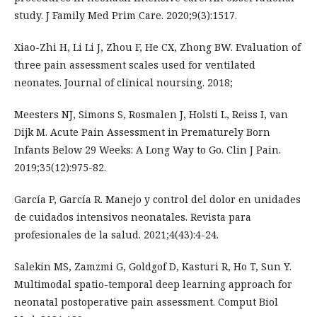
study. J Family Med Prim Care. 2020;9(3):1517.
Xiao-Zhi H, Li Li J, Zhou F, He CX, Zhong BW. Evaluation of
three pain assessment scales used for ventilated
neonates. Journal of clinical noursing. 2018;
Meesters NJ, Simons S, Rosmalen J, Holsti L, Reiss I, van
Dijk M. Acute Pain Assessment in Prematurely Born
Infants Below 29 Weeks: A Long Way to Go. Clin J Pain.
2019;35(12):975-82.
García P, García R. Manejo y control del dolor en unidades
de cuidados intensivos neonatales. Revista para
profesionales de la salud. 2021;4(43):4-24.
Salekin MS, Zamzmi G, Goldgof D, Kasturi R, Ho T, Sun Y.
Multimodal spatio-temporal deep learning approach for
neonatal postoperative pain assessment. Comput Biol