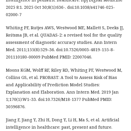
2025 8:1. 2025 Oct 30;8(1):636-. doi:10.1038/s41746-025-
02000-7
Whiting PF, Rutjes AWS, Westwood ME, Mallett S, Deeks JJ,
Reitsma JB, et al. QUADAS-2: a revised tool for the quality
assessment of diagnostic accuracy studies. Ann Intern
Med. 2011;155(8):529–36. doi:10.7326/0003-4819-155-8-
201110180-00009 PubMed PMID: 22007046.
Moons KGM, Wolff RF, Riley RD, Whiting PF, Westwood M,
Collins GS, et al. PROBAST: A Tool to Assess Risk of Bias
and Applicability of Prediction Model Studies:
Explanation and Elaboration. Ann Intern Med. 2019 Jan
1;170(1):W1–33. doi:10.7326/M18-1377 PubMed PMID:
30596876.
Jiang F, Jiang Y, Zhi H, Dong Y, Li H, Ma S, et al. Artificial
intelligence in healthcare: past, present and future.