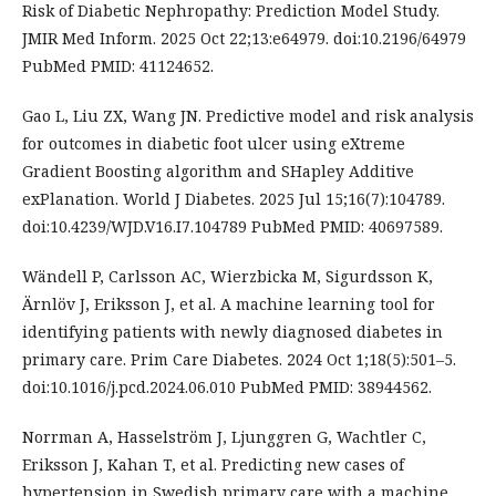
Risk of Diabetic Nephropathy: Prediction Model Study.
JMIR Med Inform. 2025 Oct 22;13:e64979. doi:10.2196/64979
PubMed PMID: 41124652.
Gao L, Liu ZX, Wang JN. Predictive model and risk analysis
for outcomes in diabetic foot ulcer using eXtreme
Gradient Boosting algorithm and SHapley Additive
exPlanation. World J Diabetes. 2025 Jul 15;16(7):104789.
doi:10.4239/WJD.V16.I7.104789 PubMed PMID: 40697589.
Wändell P, Carlsson AC, Wierzbicka M, Sigurdsson K,
Ärnlöv J, Eriksson J, et al. A machine learning tool for
identifying patients with newly diagnosed diabetes in
primary care. Prim Care Diabetes. 2024 Oct 1;18(5):501–5.
doi:10.1016/j.pcd.2024.06.010 PubMed PMID: 38944562.
Norrman A, Hasselström J, Ljunggren G, Wachtler C,
Eriksson J, Kahan T, et al. Predicting new cases of
hypertension in Swedish primary care with a machine