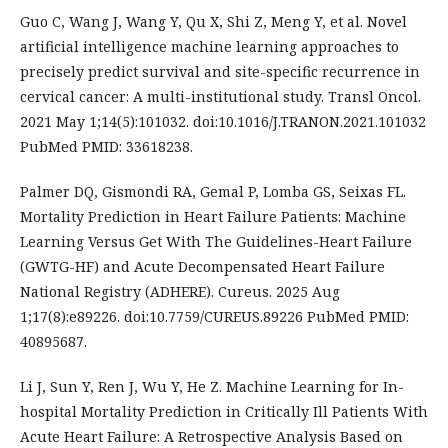
Guo C, Wang J, Wang Y, Qu X, Shi Z, Meng Y, et al. Novel
artificial intelligence machine learning approaches to
precisely predict survival and site-specific recurrence in
cervical cancer: A multi-institutional study. Transl Oncol.
2021 May 1;14(5):101032. doi:10.1016/J.TRANON.2021.101032
PubMed PMID: 33618238.
Palmer DQ, Gismondi RA, Gemal P, Lomba GS, Seixas FL.
Mortality Prediction in Heart Failure Patients: Machine
Learning Versus Get With The Guidelines-Heart Failure
(GWTG-HF) and Acute Decompensated Heart Failure
National Registry (ADHERE). Cureus. 2025 Aug
1;17(8):e89226. doi:10.7759/CUREUS.89226 PubMed PMID:
40895687.
Li J, Sun Y, Ren J, Wu Y, He Z. Machine Learning for In-
hospital Mortality Prediction in Critically Ill Patients With
Acute Heart Failure: A Retrospective Analysis Based on