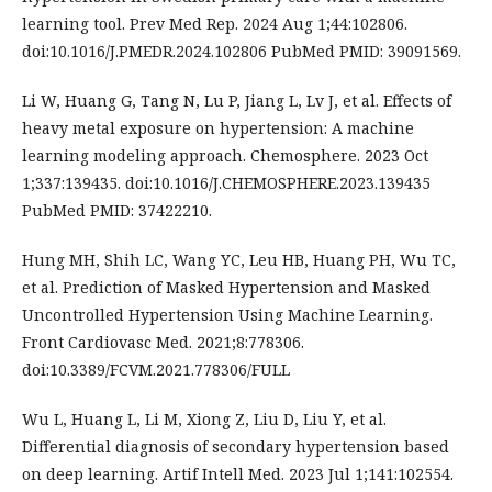
learning tool. Prev Med Rep. 2024 Aug 1;44:102806.
doi:10.1016/J.PMEDR.2024.102806 PubMed PMID: 39091569.
Li W, Huang G, Tang N, Lu P, Jiang L, Lv J, et al. Effects of
heavy metal exposure on hypertension: A machine
learning modeling approach. Chemosphere. 2023 Oct
1;337:139435. doi:10.1016/J.CHEMOSPHERE.2023.139435
PubMed PMID: 37422210.
Hung MH, Shih LC, Wang YC, Leu HB, Huang PH, Wu TC,
et al. Prediction of Masked Hypertension and Masked
Uncontrolled Hypertension Using Machine Learning.
Front Cardiovasc Med. 2021;8:778306.
doi:10.3389/FCVM.2021.778306/FULL
Wu L, Huang L, Li M, Xiong Z, Liu D, Liu Y, et al.
Differential diagnosis of secondary hypertension based
on deep learning. Artif Intell Med. 2023 Jul 1;141:102554.