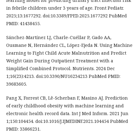
learning model for predicting urinary tract infection risk
in febrile children under 3 years of age. Front Pediatr.
2025;13:1677292. doi:10.3389/FPED.2025.1677292 PubMed
PMID: 41438455.
Sánchez-Martínez LJ, Charle-Cuéllar P, Gado AA,
Ousmane N, Hernández CL, López-Ejeda N. Using Machine
Learning to Fight Child Acute Malnutrition and Predict
Weight Gain During Outpatient Treatment with a
Simplified Combined Protocol. Nutrients. 2024 Dec
1;16(23):4213. doi:10.3390/NU16234213 PubMed PMID:
39683605.
Pang X, Forrest CB, Lê-Scherban F, Masino AJ. Prediction
of early childhood obesity with machine learning and
electronic health record data. Int J Med Inform. 2021 Jun
1;150:104454. doi:10.1016/J.IJMEDINF.2021.104454 PubMed
PMID: 33866231.