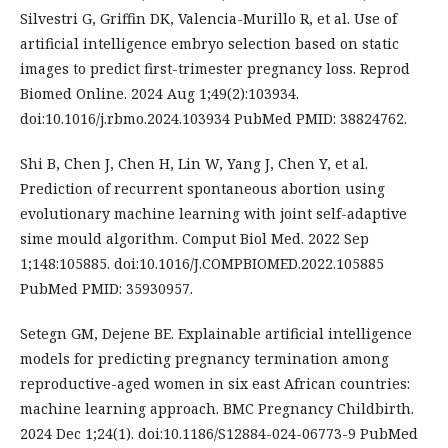
Silvestri G, Griffin DK, Valencia-Murillo R, et al. Use of
artificial intelligence embryo selection based on static
images to predict first-trimester pregnancy loss. Reprod
Biomed Online. 2024 Aug 1;49(2):103934.
doi:10.1016/j.rbmo.2024.103934 PubMed PMID: 38824762.
Shi B, Chen J, Chen H, Lin W, Yang J, Chen Y, et al.
Prediction of recurrent spontaneous abortion using
evolutionary machine learning with joint self-adaptive
sime mould algorithm. Comput Biol Med. 2022 Sep
1;148:105885. doi:10.1016/J.COMPBIOMED.2022.105885
PubMed PMID: 35930957.
Setegn GM, Dejene BE. Explainable artificial intelligence
models for predicting pregnancy termination among
reproductive-aged women in six east African countries:
machine learning approach. BMC Pregnancy Childbirth.
2024 Dec 1;24(1). doi:10.1186/S12884-024-06773-9 PubMed