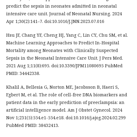
predict the sepsis in neonates admitted in neonatal
intensive care unit. Journal of Neonatal Nursing. 2024
Apr 1;30(2):141–7. doi:10.1016/J.JNN.2023.07.016
Hsu JF, Chang YF, Cheng HJ, Yang C, Lin CY, Chu SM, et al.
Machine Learning Approaches to Predict In-Hospital
Mortality among Neonates with Clinically Suspected
Sepsis in the Neonatal Intensive Care Unit. J Pers Med.
2021 Aug 1;11(8):695. doi:10.3390/JPM11080695 PubMed
PMID: 34442338.
Khalil A, Bellesia G, Norton ME, Jacobsson B, Haeri S,
Egbert M, et al. The role of cell-free DNA biomarkers and
patient data in the early prediction of preeclampsia: an
artificial intelligence model. Am J Obstet Gynecol. 2024
Nov 1;231(5):554.e1-554.e18. doi:10.1016/j.ajog.2024.02.299
PubMed PMID: 38432413.