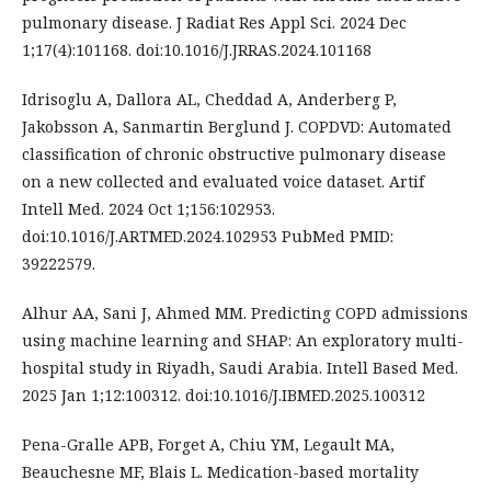
pulmonary disease. J Radiat Res Appl Sci. 2024 Dec
1;17(4):101168. doi:10.1016/J.JRRAS.2024.101168
Idrisoglu A, Dallora AL, Cheddad A, Anderberg P,
Jakobsson A, Sanmartin Berglund J. COPDVD: Automated
classification of chronic obstructive pulmonary disease
on a new collected and evaluated voice dataset. Artif
Intell Med. 2024 Oct 1;156:102953.
doi:10.1016/J.ARTMED.2024.102953 PubMed PMID:
39222579.
Alhur AA, Sani J, Ahmed MM. Predicting COPD admissions
using machine learning and SHAP: An exploratory multi-
hospital study in Riyadh, Saudi Arabia. Intell Based Med.
2025 Jan 1;12:100312. doi:10.1016/J.IBMED.2025.100312
Pena-Gralle APB, Forget A, Chiu YM, Legault MA,
Beauchesne MF, Blais L. Medication-based mortality