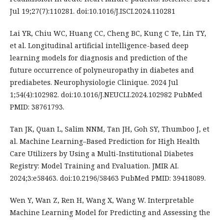
Jul 19;27(7):110281. doi:10.1016/J.ISCI.2024.110281
Lai YR, Chiu WC, Huang CC, Cheng BC, Kung C Te, Lin TY,
et al. Longitudinal artificial intelligence-based deep
learning models for diagnosis and prediction of the
future occurrence of polyneuropathy in diabetes and
prediabetes. Neurophysiologie Clinique. 2024 Jul
1;54(4):102982. doi:10.1016/J.NEUCLI.2024.102982 PubMed
PMID: 38761793.
Tan JK, Quan L, Salim NNM, Tan JH, Goh SY, Thumboo J, et
al. Machine Learning–Based Prediction for High Health
Care Utilizers by Using a Multi-Institutional Diabetes
Registry: Model Training and Evaluation. JMIR AI.
2024;3:e58463. doi:10.2196/58463 PubMed PMID: 39418089.
Wen Y, Wan Z, Ren H, Wang X, Wang W. Interpretable
Machine Learning Model for Predicting and Assessing the