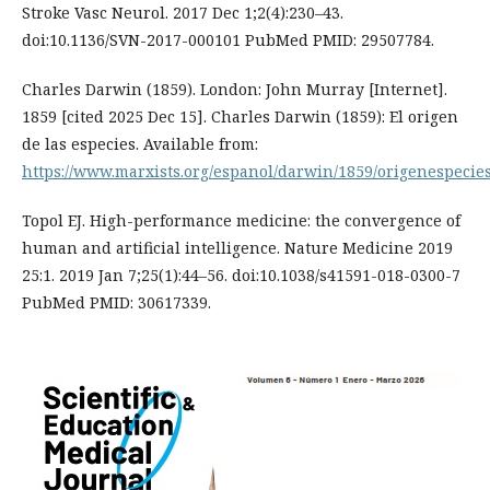
Stroke Vasc Neurol. 2017 Dec 1;2(4):230–43.
doi:10.1136/SVN-2017-000101 PubMed PMID: 29507784.
Charles Darwin (1859). London: John Murray [Internet].
1859 [cited 2025 Dec 15]. Charles Darwin (1859): El origen
de las especies. Available from:
https://www.marxists.org/espanol/darwin/1859/origenespecie
Topol EJ. High-performance medicine: the convergence of
human and artificial intelligence. Nature Medicine 2019
25:1. 2019 Jan 7;25(1):44–56. doi:10.1038/s41591-018-0300-7
PubMed PMID: 30617339.