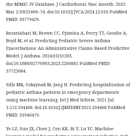
the MIMIC-IV Database. J Cardiothorac Vasc Anesth. 2025
Mar 1;39(3):666–74. doi:10.1053/J.JVCA.2024.12.016 PubMed
PMID: 39779429.
Rezaeiahari M, Brown CC, Eyimina A, Perry TT, Goudie A,
Boyd M, et al. Predicting Pediatric Severe Asthma
Exacerbations: An Administrative Claims-Based Predictive
Model. J Asthma. 2024;61(3):203.
doi:10.1080/02770903.2023.2260881 PubMed PMID:
37725084.
Sills MR, Ozkaynak M, Jang H. Predicting hospitalization of
pediatric asthma patients in emergency departments
using machine learning. Int J Med Inform. 2021 Jul
1;151:104468. doi:10.1016/J.IJMEDINF.2021.104468 PubMed
PMID: 33940479.
Ye LZ, Sun JX, Chen J, Cen KK, Bi Y, Lu YC. Machine