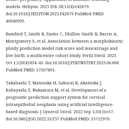
models. Heliyon. 2025 Feb 28;11(4):e42679.
doi:10.1016/J.HELIYON.2025.E42679 PubMed PMID:
40040993.
Bamford T, Smith R, Easter C, Dhillon-Smith R, Barrie A,
Montgomery S, et al. Association between a morphokinetic
ploidy prediction model risk score and miscarriage and
live birth: a multicentre cohort study. Fertil Steril. 2023
Oct 1;120(4):834–43. doi:10.1016/J.FERTNSTERT.2023.06.006
PubMed PMID: 37307891.
Takahashi T, Matsuoka H, Sakurai R, Akatsuka J,
Kobayashi Y, Nakamura M, et al. Development of a
prognostic prediction support system for cervical
intraepithelial neoplasia using artificial intelligence-
based diagnosis. J Gynecol Oncol. 2022 Sep 1;33(5):e57.
doi:10.3802/JGO.2022.33.E57 PubMed PMID: 35712970.