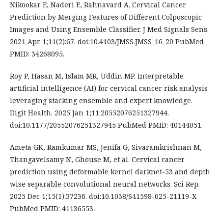
Nikookar E, Naderi E, Rahnavard A. Cervical Cancer
Prediction by Merging Features of Different Colposcopic
Images and Using Ensemble Classifier. J Med Signals Sens.
2021 Apr 1;11(2):67. doi:10.4103/JMSS.JMSS_16_20 PubMed
PMID: 34268095.
Roy P, Hasan M, Islam MR, Uddin MP. Interpretable
artificial intelligence (AI) for cervical cancer risk analysis
leveraging stacking ensemble and expert knowledge.
Digit Health. 2025 Jan 1;11:20552076251327944.
doi:10.1177/20552076251327945 PubMed PMID: 40144051.
Ameta GK, Ramkumar MS, Jenifa G, Sivaramkrishnan M,
Thangavelsamy N, Ghouse M, et al. Cervical cancer
prediction using deformable kernel darknet-53 and depth
wise separable convolutional neural networks. Sci Rep.
2025 Dec 1;15(1):37236. doi:10.1038/S41598-025-21119-X
PubMed PMID: 41136553.