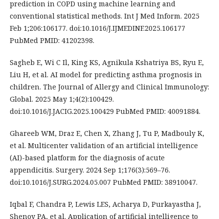
prediction in COPD using machine learning and
conventional statistical methods. Int J Med Inform. 2025
Feb 1;206:106177. doi:10.1016/J.IJMEDINF.2025.106177
PubMed PMID: 41202398.
Sagheb E, Wi C Il, King KS, Agnikula Kshatriya BS, Ryu E,
Liu H, et al. AI model for predicting asthma prognosis in
children. The Journal of Allergy and Clinical Immunology:
Global. 2025 May 1;4(2):100429.
doi:10.1016/J.JACIG.2025.100429 PubMed PMID: 40091884.
Ghareeb WM, Draz E, Chen X, Zhang J, Tu P, Madbouly K,
et al. Multicenter validation of an artificial intelligence
(AI)-based platform for the diagnosis of acute
appendicitis. Surgery. 2024 Sep 1;176(3):569–76.
doi:10.1016/J.SURG.2024.05.007 PubMed PMID: 38910047.
Iqbal F, Chandra P, Lewis LES, Acharya D, Purkayastha J,
Shenoy PA, et al. Application of artificial intelligence to