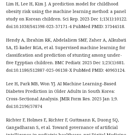
Lim H, Lee H, Kim J. A prediction model for childhood
obesity risk using the machine learning method: a panel
study on Korean children. Sci Rep. 2023 Dec 1;13(1):10122.
doi:10.1038/S41598-023-37171-4 PubMed PMID: 37344518.
Hendy A, Ibrahim RK, Abdelaliem SMF, Zaher A, Alkubati
SA, El-kader RGA, et al. Supervised machine learning for
classification and prediction of stunting among under-
five Egyptian children. BMC Pediatr. 2025 Dec 1;25(1):681.
doi:10.1186/S12887-025-06138-X PubMed PMID: 40963124.
Lee H, Park MB, Won YJ. AI Machine Learning–Based
Diabetes Prediction in Older Adults in South Korea:
Cross-Sectional Analysis. JMIR Form Res. 2025 Jan 1;9.
doi:10.2196/57874
Richter F, Holmes E, Richter F, Guttmann K, Duong SQ,
Gangadharan S, et al. Toward governance of artificial
intelligence in pediatric healthcare. npj Digital Medicine