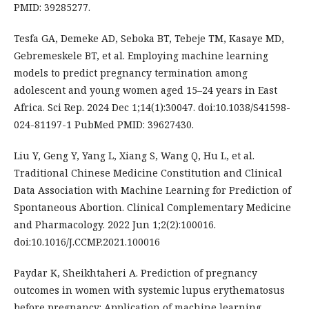
PMID: 39285277.
Tesfa GA, Demeke AD, Seboka BT, Tebeje TM, Kasaye MD,
Gebremeskele BT, et al. Employing machine learning
models to predict pregnancy termination among
adolescent and young women aged 15–24 years in East
Africa. Sci Rep. 2024 Dec 1;14(1):30047. doi:10.1038/S41598-
024-81197-1 PubMed PMID: 39627430.
Liu Y, Geng Y, Yang L, Xiang S, Wang Q, Hu L, et al.
Traditional Chinese Medicine Constitution and Clinical
Data Association with Machine Learning for Prediction of
Spontaneous Abortion. Clinical Complementary Medicine
and Pharmacology. 2022 Jun 1;2(2):100016.
doi:10.1016/J.CCMP.2021.100016
Paydar K, Sheikhtaheri A. Prediction of pregnancy
outcomes in women with systemic lupus erythematosus
before pregnancy: Application of machine learning