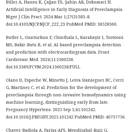
Bülez A, Hansu K, Çaǧan ES, Şahin AR, Dokumaci H.
Artificial Intelligence in Early Diagnosis of Preeclampsia.
Niger J Clin Pract. 2024 Mar 1;27(3):383–8.
doi:10.4103/NJCP.NJCP_222_23 PubMed PMID: 38528360.
Butler L, Gunturkun F, Chinthala L, Karabayir I, Tootooni
MS, Bakir-Batu B, et al. AI-based preeclampsia detection
and prediction with electrocardiogram data. Front
Cardiovasc Med. 2024;11:1360238.
doi:10.3389/FCVM.2024.1360238/FULL
Olano D, Espeche W, Minetto J, Leiva Sisnieguez BC, Cerri
G, Martinez C, et al. Prediction for the development of
preeclampsia through non-invasive hemodynamics using
machine learning, distinguishing early from late.
Pregnancy Hypertens. 2025 Sep 1;41:101242.
doi:10.1016/J.PREGHY.2025.101242 PubMed PMID: 40737756.
Chavez-Badiola A, Farías AFS, Mendizabal-Ruiz G,