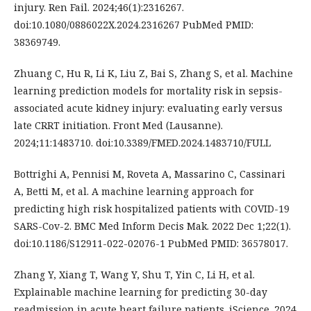
injury. Ren Fail. 2024;46(1):2316267.
doi:10.1080/0886022X.2024.2316267 PubMed PMID:
38369749.
Zhuang C, Hu R, Li K, Liu Z, Bai S, Zhang S, et al. Machine
learning prediction models for mortality risk in sepsis-
associated acute kidney injury: evaluating early versus
late CRRT initiation. Front Med (Lausanne).
2024;11:1483710. doi:10.3389/FMED.2024.1483710/FULL
Bottrighi A, Pennisi M, Roveta A, Massarino C, Cassinari
A, Betti M, et al. A machine learning approach for
predicting high risk hospitalized patients with COVID-19
SARS-Cov-2. BMC Med Inform Decis Mak. 2022 Dec 1;22(1).
doi:10.1186/S12911-022-02076-1 PubMed PMID: 36578017.
Zhang Y, Xiang T, Wang Y, Shu T, Yin C, Li H, et al.
Explainable machine learning for predicting 30-day
readmission in acute heart failure patients. iScience. 2024