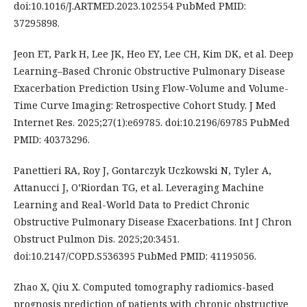
doi:10.1016/J.ARTMED.2023.102554 PubMed PMID:
37295898.
Jeon ET, Park H, Lee JK, Heo EY, Lee CH, Kim DK, et al. Deep
Learning–Based Chronic Obstructive Pulmonary Disease
Exacerbation Prediction Using Flow-Volume and Volume-
Time Curve Imaging: Retrospective Cohort Study. J Med
Internet Res. 2025;27(1):e69785. doi:10.2196/69785 PubMed
PMID: 40373296.
Panettieri RA, Roy J, Gontarczyk Uczkowski N, Tyler A,
Attanucci J, O’Riordan TG, et al. Leveraging Machine
Learning and Real-World Data to Predict Chronic
Obstructive Pulmonary Disease Exacerbations. Int J Chron
Obstruct Pulmon Dis. 2025;20:3451.
doi:10.2147/COPD.S536395 PubMed PMID: 41195056.
Zhao X, Qiu X. Computed tomography radiomics-based
prognosis prediction of patients with chronic obstructive