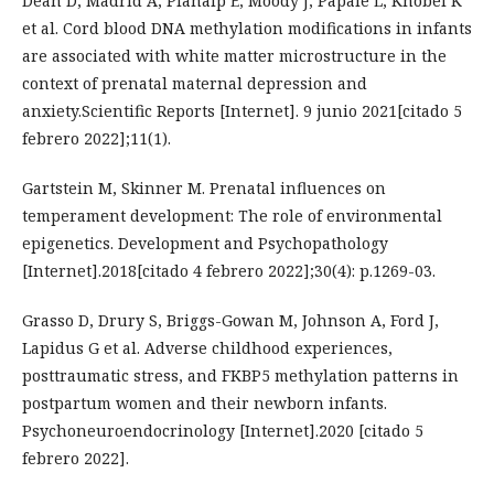
Dean D, Madrid A, Planalp E, Moody J, Papale L, Knobel K
et al. Cord blood DNA methylation modifications in infants
are associated with white matter microstructure in the
context of prenatal maternal depression and
anxiety.Scientific Reports [Internet]. 9 junio 2021[citado 5
febrero 2022];11(1).
Gartstein M, Skinner M. Prenatal influences on
temperament development: The role of environmental
epigenetics. Development and Psychopathology
[Internet].2018[citado 4 febrero 2022];30(4): p.1269-03.
Grasso D, Drury S, Briggs-Gowan M, Johnson A, Ford J,
Lapidus G et al. Adverse childhood experiences,
posttraumatic stress, and FKBP5 methylation patterns in
postpartum women and their newborn infants.
Psychoneuroendocrinology [Internet].2020 [citado 5
febrero 2022].