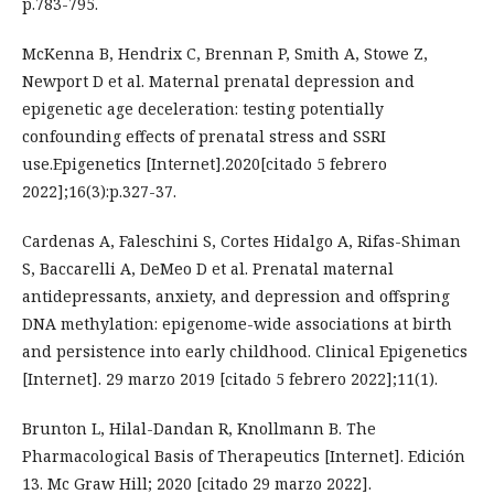
p.783-795.
McKenna B, Hendrix C, Brennan P, Smith A, Stowe Z,
Newport D et al. Maternal prenatal depression and
epigenetic age deceleration: testing potentially
confounding effects of prenatal stress and SSRI
use.Epigenetics [Internet].2020[citado 5 febrero
2022];16(3):p.327-37.
Cardenas A, Faleschini S, Cortes Hidalgo A, Rifas-Shiman
S, Baccarelli A, DeMeo D et al. Prenatal maternal
antidepressants, anxiety, and depression and offspring
DNA methylation: epigenome-wide associations at birth
and persistence into early childhood. Clinical Epigenetics
[Internet]. 29 marzo 2019 [citado 5 febrero 2022];11(1).
Brunton L, Hilal-Dandan R, Knollmann B. The
Pharmacological Basis of Therapeutics [Internet]. Edición
13. Mc Graw Hill; 2020 [citado 29 marzo 2022].