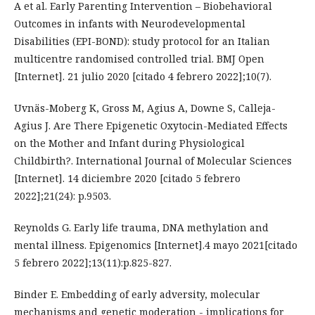
A et al. Early Parenting Intervention – Biobehavioral
Outcomes in infants with Neurodevelopmental
Disabilities (EPI-BOND): study protocol for an Italian
multicentre randomised controlled trial. BMJ Open
[Internet]. 21 julio 2020 [citado 4 febrero 2022];10(7).
Uvnäs-Moberg K, Gross M, Agius A, Downe S, Calleja-
Agius J. Are There Epigenetic Oxytocin-Mediated Effects
on the Mother and Infant during Physiological
Childbirth?. International Journal of Molecular Sciences
[Internet]. 14 diciembre 2020 [citado 5 febrero
2022];21(24): p.9503.
Reynolds G. Early life trauma, DNA methylation and
mental illness. Epigenomics [Internet].4 mayo 2021[citado
5 febrero 2022];13(11):p.825-827.
Binder E. Embedding of early adversity, molecular
mechanisms and genetic moderation - implications for