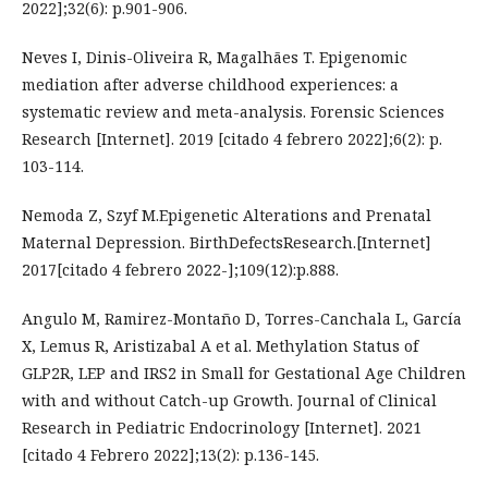
2022];32(6): p.901-906.
Neves I, Dinis-Oliveira R, Magalhães T. Epigenomic
mediation after adverse childhood experiences: a
systematic review and meta-analysis. Forensic Sciences
Research [Internet]. 2019 [citado 4 febrero 2022];6(2): p.
103-114.
Nemoda Z, Szyf M.Epigenetic Alterations and Prenatal
Maternal Depression. BirthDefectsResearch.[Internet]
2017[citado 4 febrero 2022-];109(12):p.888.
Angulo M, Ramirez-Montaño D, Torres-Canchala L, García
X, Lemus R, Aristizabal A et al. Methylation Status of
GLP2R, LEP and IRS2 in Small for Gestational Age Children
with and without Catch-up Growth. Journal of Clinical
Research in Pediatric Endocrinology [Internet]. 2021
[citado 4 Febrero 2022];13(2): p.136-145.