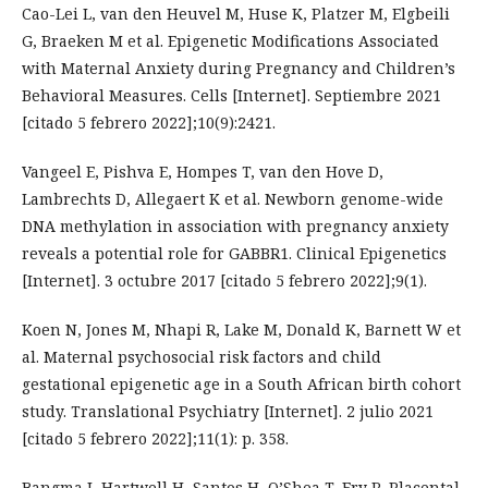
Cao-Lei L, van den Heuvel M, Huse K, Platzer M, Elgbeili
G, Braeken M et al. Epigenetic Modifications Associated
with Maternal Anxiety during Pregnancy and Children’s
Behavioral Measures. Cells [Internet]. Septiembre 2021
[citado 5 febrero 2022];10(9):2421.
Vangeel E, Pishva E, Hompes T, van den Hove D,
Lambrechts D, Allegaert K et al. Newborn genome-wide
DNA methylation in association with pregnancy anxiety
reveals a potential role for GABBR1. Clinical Epigenetics
[Internet]. 3 octubre 2017 [citado 5 febrero 2022];9(1).
Koen N, Jones M, Nhapi R, Lake M, Donald K, Barnett W et
al. Maternal psychosocial risk factors and child
gestational epigenetic age in a South African birth cohort
study. Translational Psychiatry [Internet]. 2 julio 2021
[citado 5 febrero 2022];11(1): p. 358.
Bangma J, Hartwell H, Santos H, O’Shea T, Fry R. Placental