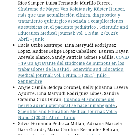
Ríos Samper, Luisa Fernanda Murillo Forero,
Síndrome de Mayer Von Rokitansky Küster Hauser,
más que una actualización clínica, diagnóstica y
tratamiento quirúrgico asociada a complicaciones
anestésicas en el paciente pediátrico
,
Scientific and
Education Medical Journal: Vol. 1 Núm. 2 (2021):
Abril - Junio
Lucia Uribe Restrepo, Lina Maryudi Rodriguez
López, Andres Felipe López Caballero, Lauren Dayan
Arevalo Blanco, Sandy Patricia Gómez Padilla,
COVID
- 19 Un agravante del síndrome de Burnout en los
trabajadores de la salud
,
Scientific and Education
Medical Journal: Vol. 1 Núm. 3 (2021): Julio -
Septiembre
Angie Camila Bedoya Coronel, Kelly Johanna Tavera
Aguirre, Lina Maryudi Rodriguez López, Sandra
Catalina Cruz Durán,
Cuando el síndrome del
nervio auriculotemporal se hace inmanejable
,
Scientific and Education Medical Journal: Vol. 3
Núm. 2 (2023): Abril - Junio
Silvia Fernanda Pedraza Millán, Adriana Marcela
Daza Granda, Maria Carolina Bermudez Beltran,