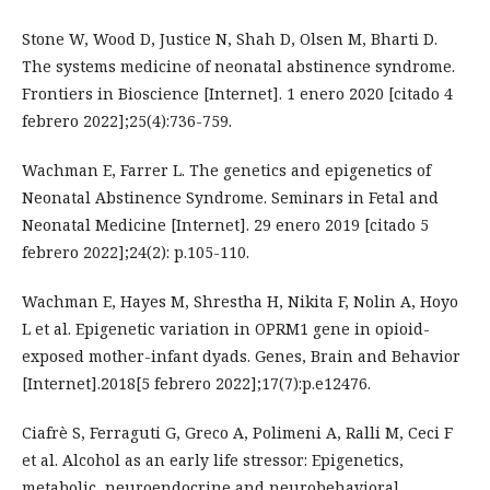
Stone W, Wood D, Justice N, Shah D, Olsen M, Bharti D.
The systems medicine of neonatal abstinence syndrome.
Frontiers in Bioscience [Internet]. 1 enero 2020 [citado 4
febrero 2022];25(4):736-759.
Wachman E, Farrer L. The genetics and epigenetics of
Neonatal Abstinence Syndrome. Seminars in Fetal and
Neonatal Medicine [Internet]. 29 enero 2019 [citado 5
febrero 2022];24(2): p.105-110.
Wachman E, Hayes M, Shrestha H, Nikita F, Nolin A, Hoyo
L et al. Epigenetic variation in OPRM1 gene in opioid-
exposed mother-infant dyads. Genes, Brain and Behavior
[Internet].2018[5 febrero 2022];17(7):p.e12476.
Ciafrè S, Ferraguti G, Greco A, Polimeni A, Ralli M, Ceci F
et al. Alcohol as an early life stressor: Epigenetics,
metabolic, neuroendocrine and neurobehavioral