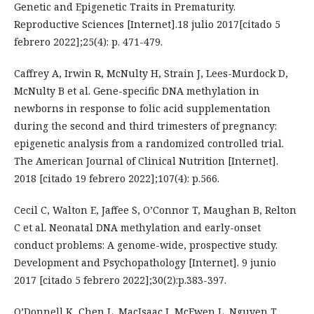
Genetic and Epigenetic Traits in Prematurity.
Reproductive Sciences [Internet].18 julio 2017[citado 5
febrero 2022];25(4): p. 471-479.
Caffrey A, Irwin R, McNulty H, Strain J, Lees-Murdock D,
McNulty B et al. Gene-specific DNA methylation in
newborns in response to folic acid supplementation
during the second and third trimesters of pregnancy:
epigenetic analysis from a randomized controlled trial.
The American Journal of Clinical Nutrition [Internet].
2018 [citado 19 febrero 2022];107(4): p.566.
Cecil C, Walton E, Jaffee S, O’Connor T, Maughan B, Relton
C et al. Neonatal DNA methylation and early-onset
conduct problems: A genome-wide, prospective study.
Development and Psychopathology [Internet]. 9 junio
2017 [citado 5 febrero 2022];30(2):p.383-397.
O’Donnell K, Chen L, MacIsaac J, McEwen L, Nguyen T,