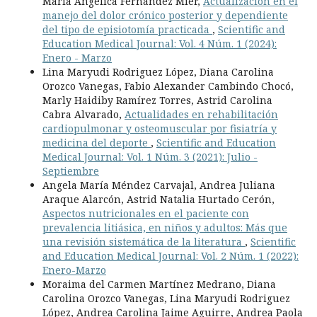
María Angélica Fernández Mier,
Actualización en el
manejo del dolor crónico posterior y dependiente
del tipo de episiotomía practicada
,
Scientific and
Education Medical Journal: Vol. 4 Núm. 1 (2024):
Enero - Marzo
Lina Maryudi Rodriguez López, Diana Carolina
Orozco Vanegas, Fabio Alexander Cambindo Chocó,
Marly Haidiby Ramírez Torres, Astrid Carolina
Cabra Alvarado,
Actualidades en rehabilitación
cardiopulmonar y osteomuscular por fisiatría y
medicina del deporte
,
Scientific and Education
Medical Journal: Vol. 1 Núm. 3 (2021): Julio -
Septiembre
Angela María Méndez Carvajal, Andrea Juliana
Araque Alarcón, Astrid Natalia Hurtado Cerón,
Aspectos nutricionales en el paciente con
prevalencia litiásica, en niños y adultos: Más que
una revisión sistemática de la literatura
,
Scientific
and Education Medical Journal: Vol. 2 Núm. 1 (2022):
Enero-Marzo
Moraima del Carmen Martínez Medrano, Diana
Carolina Orozco Vanegas, Lina Maryudi Rodriguez
López, Andrea Carolina Jaime Aguirre, Andrea Paola