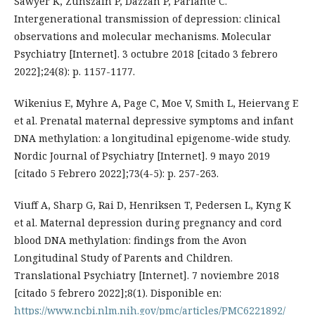
Sawyer K, Zunszain P, Dazzan P, Pariante C.
Intergenerational transmission of depression: clinical
observations and molecular mechanisms. Molecular
Psychiatry [Internet]. 3 octubre 2018 [citado 3 febrero
2022];24(8): p. 1157-1177.
Wikenius E, Myhre A, Page C, Moe V, Smith L, Heiervang E
et al. Prenatal maternal depressive symptoms and infant
DNA methylation: a longitudinal epigenome-wide study.
Nordic Journal of Psychiatry [Internet]. 9 mayo 2019
[citado 5 Febrero 2022];73(4-5): p. 257-263.
Viuff A, Sharp G, Rai D, Henriksen T, Pedersen L, Kyng K
et al. Maternal depression during pregnancy and cord
blood DNA methylation: findings from the Avon
Longitudinal Study of Parents and Children.
Translational Psychiatry [Internet]. 7 noviembre 2018
[citado 5 febrero 2022];8(1). Disponible en:
https://www.ncbi.nlm.nih.gov/pmc/articles/PMC6221892/