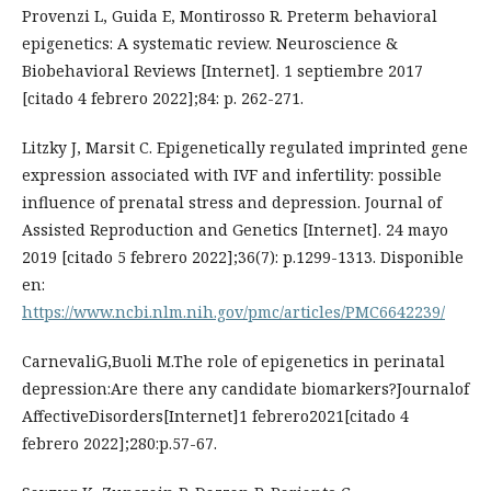
Provenzi L, Guida E, Montirosso R. Preterm behavioral
epigenetics: A systematic review. Neuroscience &
Biobehavioral Reviews [Internet]. 1 septiembre 2017
[citado 4 febrero 2022];84: p. 262-271.
Litzky J, Marsit C. Epigenetically regulated imprinted gene
expression associated with IVF and infertility: possible
influence of prenatal stress and depression. Journal of
Assisted Reproduction and Genetics [Internet]. 24 mayo
2019 [citado 5 febrero 2022];36(7): p.1299-1313. Disponible
en:
https://www.ncbi.nlm.nih.gov/pmc/articles/PMC6642239/
CarnevaliG,Buoli M.The role of epigenetics in perinatal
depression:Are there any candidate biomarkers?Journalof
AffectiveDisorders[Internet]1 febrero2021[citado 4
febrero 2022];280:p.57-67.