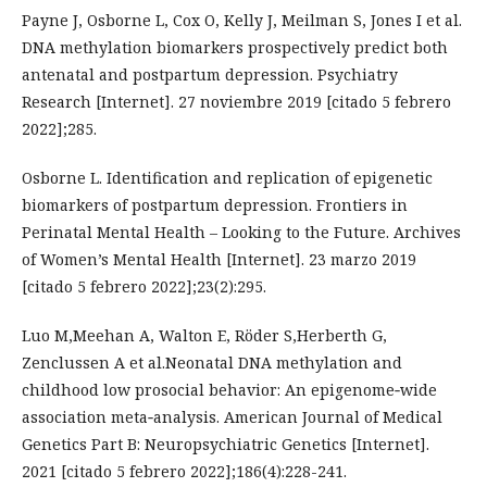
Payne J, Osborne L, Cox O, Kelly J, Meilman S, Jones I et al.
DNA methylation biomarkers prospectively predict both
antenatal and postpartum depression. Psychiatry
Research [Internet]. 27 noviembre 2019 [citado 5 febrero
2022];285.
Osborne L. Identification and replication of epigenetic
biomarkers of postpartum depression. Frontiers in
Perinatal Mental Health – Looking to the Future. Archives
of Women’s Mental Health [Internet]. 23 marzo 2019
[citado 5 febrero 2022];23(2):295.
Luo M,Meehan A, Walton E, Röder S,Herberth G,
Zenclussen A et al.Neonatal DNA methylation and
childhood low prosocial behavior: An epigenome‐wide
association meta‐analysis. American Journal of Medical
Genetics Part B: Neuropsychiatric Genetics [Internet].
2021 [citado 5 febrero 2022];186(4):228-241.