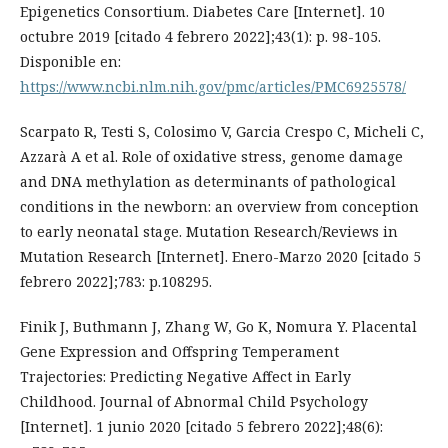
Epigenetics Consortium. Diabetes Care [Internet]. 10
octubre 2019 [citado 4 febrero 2022];43(1): p. 98-105.
Disponible en:
https://www.ncbi.nlm.nih.gov/pmc/articles/PMC6925578/
Scarpato R, Testi S, Colosimo V, Garcia Crespo C, Micheli C,
Azzarà A et al. Role of oxidative stress, genome damage
and DNA methylation as determinants of pathological
conditions in the newborn: an overview from conception
to early neonatal stage. Mutation Research/Reviews in
Mutation Research [Internet]. Enero-Marzo 2020 [citado 5
febrero 2022];783: p.108295.
Finik J, Buthmann J, Zhang W, Go K, Nomura Y. Placental
Gene Expression and Offspring Temperament
Trajectories: Predicting Negative Affect in Early
Childhood. Journal of Abnormal Child Psychology
[Internet]. 1 junio 2020 [citado 5 febrero 2022];48(6):