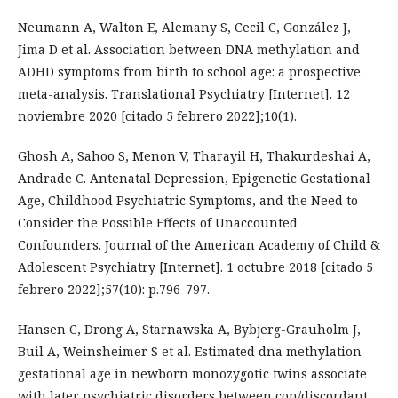
Neumann A, Walton E, Alemany S, Cecil C, González J,
Jima D et al. Association between DNA methylation and
ADHD symptoms from birth to school age: a prospective
meta-analysis. Translational Psychiatry [Internet]. 12
noviembre 2020 [citado 5 febrero 2022];10(1).
Ghosh A, Sahoo S, Menon V, Tharayil H, Thakurdeshai A,
Andrade C. Antenatal Depression, Epigenetic Gestational
Age, Childhood Psychiatric Symptoms, and the Need to
Consider the Possible Effects of Unaccounted
Confounders. Journal of the American Academy of Child &
Adolescent Psychiatry [Internet]. 1 octubre 2018 [citado 5
febrero 2022];57(10): p.796-797.
Hansen C, Drong A, Starnawska A, Bybjerg-Grauholm J,
Buil A, Weinsheimer S et al. Estimated dna methylation
gestational age in newborn monozygotic twins associate
with later psychiatric disorders between con/discordant