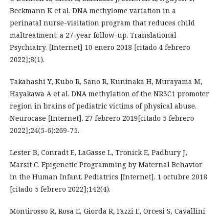
Beckmann K et al. DNA methylome variation in a
perinatal nurse-visitation program that reduces child
maltreatment: a 27-year follow-up. Translational
Psychiatry. [Internet] 10 enero 2018 [citado 4 febrero
2022];8(1).
Takahashi Y, Kubo R, Sano R, Kuninaka H, Murayama M,
Hayakawa A et al. DNA methylation of the NR3C1 promoter
region in brains of pediatric victims of physical abuse.
Neurocase [Internet]. 27 febrero 2019[citado 5 febrero
2022];24(5-6):269-75.
Lester B, Conradt E, LaGasse L, Tronick E, Padbury J,
Marsit C. Epigenetic Programming by Maternal Behavior
in the Human Infant. Pediatrics [Internet]. 1 octubre 2018
[citado 5 febrero 2022];142(4).
Montirosso R, Rosa E, Giorda R, Fazzi E, Orcesi S, Cavallini