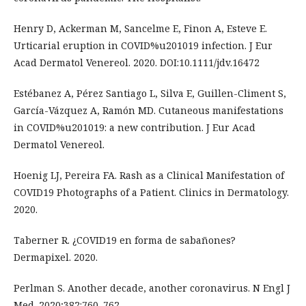
Henry D, Ackerman M, Sancelme E, Finon A, Esteve E.
Urticarial eruption in COVID%u201019 infection. J Eur
Acad Dermatol Venereol. 2020. DOI:10.1111/jdv.16472
Estébanez A, Pérez Santiago L, Silva E, Guillen-Climent S,
García-Vázquez A, Ramón MD. Cutaneous manifestations
in COVID%u201019: a new contribution. J Eur Acad
Dermatol Venereol.
Hoenig LJ, Pereira FA. Rash as a Clinical Manifestation of
COVID19 Photographs of a Patient. Clinics in Dermatology.
2020.
Taberner R. ¿COVID19 en forma de sabañones?
Dermapixel. 2020.
Perlman S. Another decade, another coronavirus. N Engl J
Med. 2020;382:760–762.