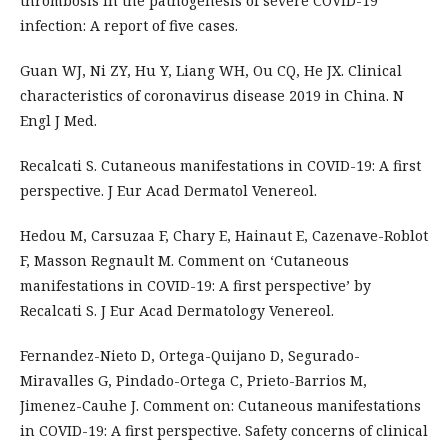
thrombosis in the pathogenesis of severe COVID-19
infection: A report of five cases.
Guan WJ, Ni ZY, Hu Y, Liang WH, Ou CQ, He JX. Clinical
characteristics of coronavirus disease 2019 in China. N
Engl J Med.
Recalcati S. Cutaneous manifestations in COVID-19: A first
perspective. J Eur Acad Dermatol Venereol.
Hedou M, Carsuzaa F, Chary E, Hainaut E, Cazenave-Roblot
F, Masson Regnault M. Comment on ‘Cutaneous
manifestations in COVID-19: A first perspective’ by
Recalcati S. J Eur Acad Dermatology Venereol.
Fernandez-Nieto D, Ortega-Quijano D, Segurado-
Miravalles G, Pindado-Ortega C, Prieto-Barrios M,
Jimenez-Cauhe J. Comment on: Cutaneous manifestations
in COVID-19: A first perspective. Safety concerns of clinical