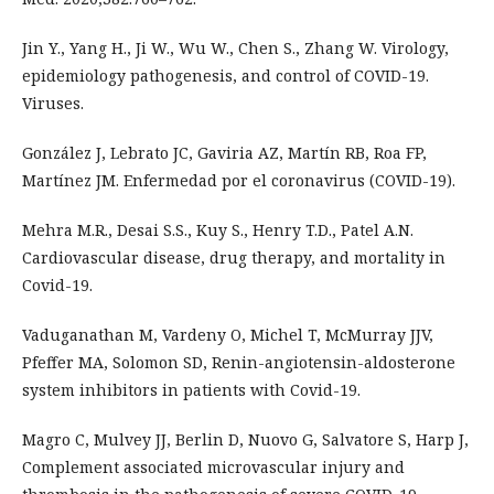
Jin Y., Yang H., Ji W., Wu W., Chen S., Zhang W. Virology,
epidemiology pathogenesis, and control of COVID-19.
Viruses.
González J, Lebrato JC, Gaviria AZ, Martín RB, Roa FP,
Martínez JM. Enfermedad por el coronavirus (COVID-19).
Mehra M.R., Desai S.S., Kuy S., Henry T.D., Patel A.N.
Cardiovascular disease, drug therapy, and mortality in
Covid-19.
Vaduganathan M, Vardeny O, Michel T, McMurray JJV,
Pfeffer MA, Solomon SD, Renin-angiotensin-aldosterone
system inhibitors in patients with Covid-19.
Magro C, Mulvey JJ, Berlin D, Nuovo G, Salvatore S, Harp J,
Complement associated microvascular injury and