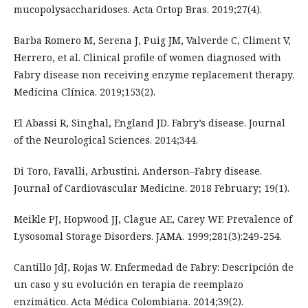
mucopolysaccharidoses. Acta Ortop Bras. 2019;27(4).
Barba Romero M, Serena J, Puig JM, Valverde C, Climent V,
Herrero, et al. Clinical profile of women diagnosed with
Fabry disease non receiving enzyme replacement therapy.
Medicina Clínica. 2019;153(2).
El Abassi R, Singhal, England JD. Fabry’s disease. Journal
of the Neurological Sciences. 2014;344.
Di Toro, Favalli, Arbustini. Anderson–Fabry disease.
Journal of Cardiovascular Medicine. 2018 February; 19(1).
Meikle PJ, Hopwood JJ, Clague AE, Carey WF. Prevalence of
Lysosomal Storage Disorders. JAMA. 1999;281(3):249-254.
Cantillo JdJ, Rojas W. Enfermedad de Fabry: Descripción de
un caso y su evolución en terapia de reemplazo
enzimático. Acta Médica Colombiana. 2014;39(2).