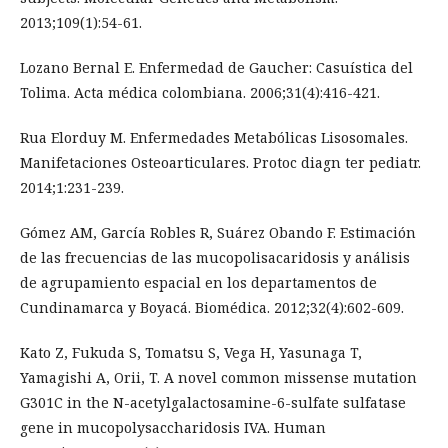
2013;109(1):54-61.
Lozano Bernal E. Enfermedad de Gaucher: Casuística del
Tolima. Acta médica colombiana. 2006;31(4):416-421.
Rua Elorduy M. Enfermedades Metabólicas Lisosomales.
Manifetaciones Osteoarticulares. Protoc diagn ter pediatr.
2014;1:231-239.
Gómez AM, García Robles R, Suárez Obando F. Estimación
de las frecuencias de las mucopolisacaridosis y análisis
de agrupamiento espacial en los departamentos de
Cundinamarca y Boyacá. Biomédica. 2012;32(4):602-609.
Kato Z, Fukuda S, Tomatsu S, Vega H, Yasunaga T,
Yamagishi A, Orii, T. A novel common missense mutation
G301C in the N-acetylgalactosamine-6-sulfate sulfatase
gene in mucopolysaccharidosis IVA. Human