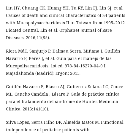
Lin HY, Chuang CK, Huang YH, Tu RY, Lin FJ, Lin SJ, et al.
Causes of death and clinical characteristics of 34 patients
with Mucopolysaccharidosis II in Taiwan from 1995–2012.
BioMed Central, Lin et al. Orphanet Journal of Rare
Diseases. 2016;11(85).
Riera MdT, Sanjurjo P, Dalmau Serra, Miñana I, Guillén
Navarro E, Pérez J, et al. Guía para el manejo de las
Mucopolisacaridosis. 1st ed. 978-84-16270-04-0 I.
Majadahonda (Madrid): Ergon; 2015.
Guillén Navarro E, Blasco AJ, Gutierrez Solana LG, Couce
ML, Cancho Candela , Lázaro P. Guía de práctica cıínica
para el tratamiento del síndrome de Hunter. Medicina
Clínica. 2013;141(10).
Silva Lopes, Serra Filho DP, Almeida Matos M. Functional
independence of pediatric patients with