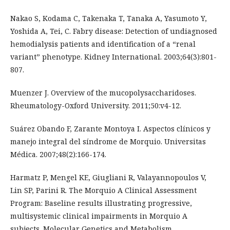
Nakao S, Kodama C, Takenaka T, Tanaka A, Yasumoto Y,
Yoshida A, Tei, C. Fabry disease: Detection of undiagnosed
hemodialysis patients and identification of a “renal
variant” phenotype. Kidney International. 2003;64(3):801-
807.
Muenzer J. Overview of the mucopolysaccharidoses.
Rheumatology-Oxford University. 2011;50:v4-12.
Suárez Obando F, Zarante Montoya I. Aspectos clínicos y
manejo integral del síndrome de Morquio. Universitas
Médica. 2007;48(2):166-174.
Harmatz P, Mengel KE, Giugliani R, Valayannopoulos V,
Lin SP, Parini R. The Morquio A Clinical Assessment
Program: Baseline results illustrating progressive,
multisystemic clinical impairments in Morquio A
subjects. Molecular Genetics and Metabolism.