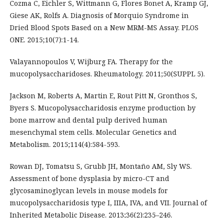
Cozma C, Eichler S, Wittmann G, Flores Bonet A, Kramp GJ,
Giese AK, Rolfs A. Diagnosis of Morquio Syndrome in
Dried Blood Spots Based on a New MRM-MS Assay. PLOS
ONE. 2015;10(7):1-14.
Valayannopoulos V, Wijburg FA. Therapy for the
mucopolysaccharidoses. Rheumatology. 2011;50(SUPPL 5).
Jackson M, Roberts A, Martin E, Rout Pitt N, Gronthos S,
Byers S. Mucopolysaccharidosis enzyme production by
bone marrow and dental pulp derived human
mesenchymal stem cells. Molecular Genetics and
Metabolism. 2015;114(4):584-593.
Rowan DJ, Tomatsu S, Grubb JH, Montaño AM, Sly WS.
Assessment of bone dysplasia by micro-CT and
glycosaminoglycan levels in mouse models for
mucopolysaccharidosis type I, IIIA, IVA, and VII. Journal of
Inherited Metabolic Disease. 2013;36(2):235–246.