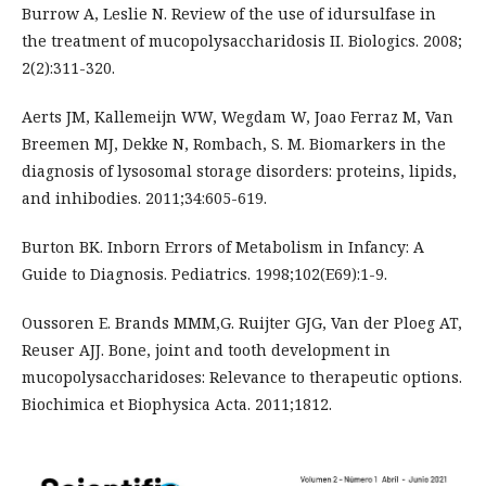
Burrow A, Leslie N. Review of the use of idursulfase in
the treatment of mucopolysaccharidosis II. Biologics. 2008;
2(2):311-320.
Aerts JM, Kallemeijn WW, Wegdam W, Joao Ferraz M, Van
Breemen MJ, Dekke N, Rombach, S. M. Biomarkers in the
diagnosis of lysosomal storage disorders: proteins, lipids,
and inhibodies. 2011;34:605-619.
Burton BK. Inborn Errors of Metabolism in Infancy: A
Guide to Diagnosis. Pediatrics. 1998;102(E69):1-9.
Oussoren E. Brands MMM,G. Ruijter GJG, Van der Ploeg AT,
Reuser AJJ. Bone, joint and tooth development in
mucopolysaccharidoses: Relevance to therapeutic options.
Biochimica et Biophysica Acta. 2011;1812.