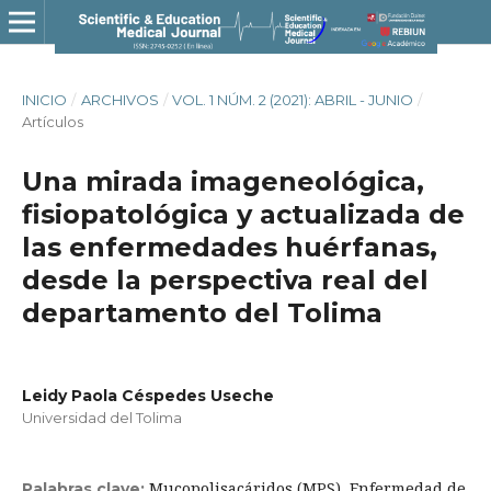
INICIO
/
ARCHIVOS
/
VOL. 1 NÚM. 2 (2021): ABRIL - JUNIO
/
Artículos
Una mirada imageneológica,
fisiopatológica y actualizada de
las enfermedades huérfanas,
desde la perspectiva real del
departamento del Tolima
Leidy Paola Céspedes Useche
Universidad del Tolima
Mucopolisacáridos (MPS), Enfermedad de
Palabras clave: