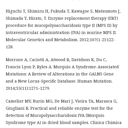
Higuchi T, Shimizu H, Fukuda T, Kawagoe S, Matsumoto J,
Shimada Y, Hirato, T. Enzyme replacement therapy (ERT)
procedure for mucopolysaccharidosis type II (MPS II) by
intraventricular administration (IVA) in murine MPS II.
Molecular Genetics and Metabolism. 2012;107(1-2):122-
128.
Morrone A, Caciotti A, Atwood R, Davidson K, Du C,
Francis Lyon P, Ryles A. Morquio A Syndrome-Associated
Mutations: A Review of Alterations in the GALNS Gene
and a New Locus-Specific Database. Human Mutation.
2014;35(11):1271–1279.
Camelier MV, Burin MG, De Mari J, Vieira TA, Marasca G,
Giugliani R. Practical and reliable enzyme test for the
detection of Mucopolysaccharidosis IVA (Morquio
Syndrome type A) in dried blood samples. Clinica Chimica