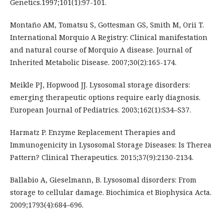
Genetics.1997;101(1):97-101.
Montaño AM, Tomatsu S, Gottesman GS, Smith M, Orii T.
International Morquio A Registry: Clinical manifestation
and natural course of Morquio A disease. Journal of
Inherited Metabolic Disease. 2007;30(2):165-174.
Meikle PJ, Hopwood JJ. Lysosomal storage disorders:
emerging therapeutic options require early diagnosis.
European Journal of Pediatrics. 2003;162(1):S34–S37.
Harmatz P. Enzyme Replacement Therapies and
Immunogenicity in Lysosomal Storage Diseases: Is Therea
Pattern? Clinical Therapeutics. 2015;37(9):2130-2134.
Ballabio A, Gieselmann, B. Lysosomal disorders: From
storage to cellular damage. Biochimica et Biophysica Acta.
2009;1793(4):684–696.