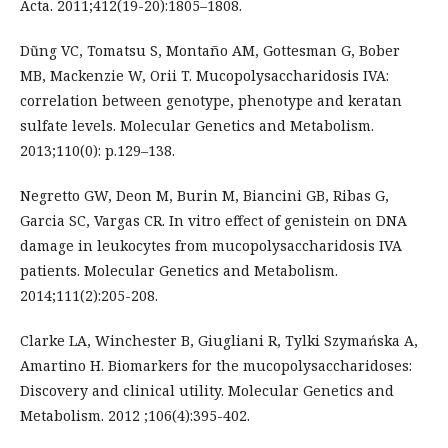
Acta. 2011;412(19-20):1805–1808.
Dũng VC, Tomatsu S, Montaño AM, Gottesman G, Bober
MB, Mackenzie W, Orii T. Mucopolysaccharidosis IVA:
correlation between genotype, phenotype and keratan
sulfate levels. Molecular Genetics and Metabolism.
2013;110(0): p.129–138.
Negretto GW, Deon M, Burin M, Biancini GB, Ribas G,
Garcia SC, Vargas CR. In vitro effect of genistein on DNA
damage in leukocytes from mucopolysaccharidosis IVA
patients. Molecular Genetics and Metabolism.
2014;111(2):205-208.
Clarke LA, Winchester B, Giugliani R, Tylki Szymańska A,
Amartino H. Biomarkers for the mucopolysaccharidoses:
Discovery and clinical utility. Molecular Genetics and
Metabolism. 2012 ;106(4):395-402.