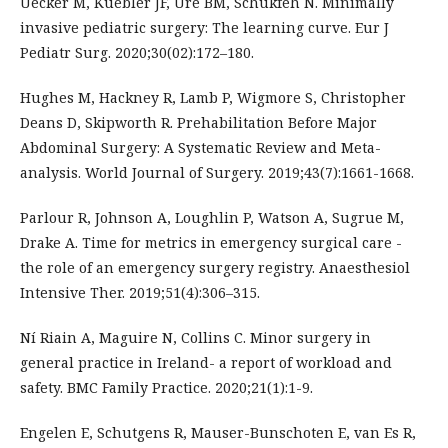
Uecker M, Kuebler JF, Ure BM, Schukfeh N. Minimally
invasive pediatric surgery: The learning curve. Eur J
Pediatr Surg. 2020;30(02):172–180.
Hughes M, Hackney R, Lamb P, Wigmore S, Christopher
Deans D, Skipworth R. Prehabilitation Before Major
Abdominal Surgery: A Systematic Review and Meta-
analysis. World Journal of Surgery. 2019;43(7):1661-1668.
Parlour R, Johnson A, Loughlin P, Watson A, Sugrue M,
Drake A. Time for metrics in emergency surgical care -
the role of an emergency surgery registry. Anaesthesiol
Intensive Ther. 2019;51(4):306–315.
Ní Riain A, Maguire N, Collins C. Minor surgery in
general practice in Ireland- a report of workload and
safety. BMC Family Practice. 2020;21(1):1-9.
Engelen E, Schutgens R, Mauser-Bunschoten E, van Es R,