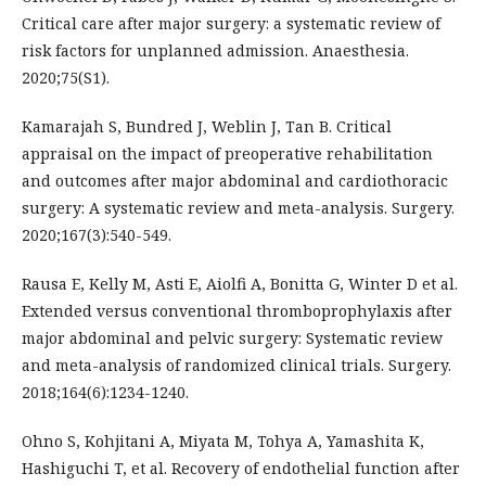
Critical care after major surgery: a systematic review of
risk factors for unplanned admission. Anaesthesia.
2020;75(S1).
Kamarajah S, Bundred J, Weblin J, Tan B. Critical
appraisal on the impact of preoperative rehabilitation
and outcomes after major abdominal and cardiothoracic
surgery: A systematic review and meta-analysis. Surgery.
2020;167(3):540-549.
Rausa E, Kelly M, Asti E, Aiolfi A, Bonitta G, Winter D et al.
Extended versus conventional thromboprophylaxis after
major abdominal and pelvic surgery: Systematic review
and meta-analysis of randomized clinical trials. Surgery.
2018;164(6):1234-1240.
Ohno S, Kohjitani A, Miyata M, Tohya A, Yamashita K,
Hashiguchi T, et al. Recovery of endothelial function after