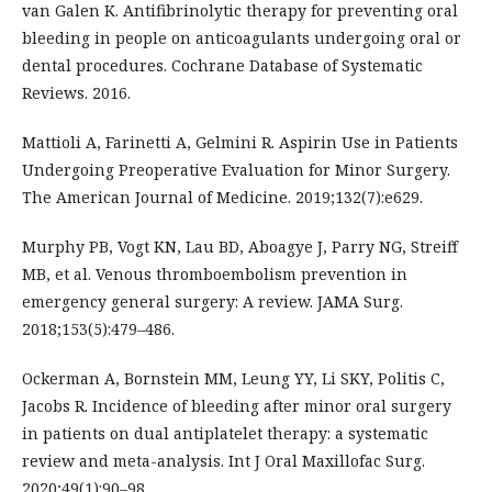
van Galen K. Antifibrinolytic therapy for preventing oral
bleeding in people on anticoagulants undergoing oral or
dental procedures. Cochrane Database of Systematic
Reviews. 2016.
Mattioli A, Farinetti A, Gelmini R. Aspirin Use in Patients
Undergoing Preoperative Evaluation for Minor Surgery.
The American Journal of Medicine. 2019;132(7):e629.
Murphy PB, Vogt KN, Lau BD, Aboagye J, Parry NG, Streiff
MB, et al. Venous thromboembolism prevention in
emergency general surgery: A review. JAMA Surg.
2018;153(5):479–486.
Ockerman A, Bornstein MM, Leung YY, Li SKY, Politis C,
Jacobs R. Incidence of bleeding after minor oral surgery
in patients on dual antiplatelet therapy: a systematic
review and meta-analysis. Int J Oral Maxillofac Surg.
2020;49(1):90–98.