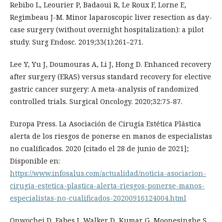
Rebibo L, Leourier P, Badaoui R, Le Roux F, Lorne E,
Regimbeau J-M. Minor laparoscopic liver resection as day-
case surgery (without overnight hospitalization): a pilot
study. Surg Endosc. 2019;33(1):261–271.
Lee Y, Yu J, Doumouras A, Li J, Hong D. Enhanced recovery
after surgery (ERAS) versus standard recovery for elective
gastric cancer surgery: A meta-analysis of randomized
controlled trials. Surgical Oncology. 2020;32:75-87.
Europa Press. La Asociación de Cirugía Estética Plástica
alerta de los riesgos de ponerse en manos de especialistas
no cualificados. 2020 [citado el 28 de junio de 2021];
Disponible en:
https://www.infosalus.com/actualidad/noticia-asociacion-
cirugia-estetica-plastica-alerta-riesgos-ponerse-manos-
especialistas-no-cualificados-20200916124004.html
Onwochei D, Fabes J, Walker D, Kumar G, Moonesinghe S.