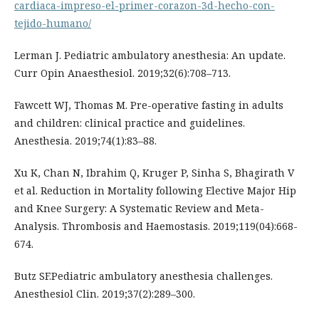
cardiaca-impreso-el-primer-corazon-3d-hecho-con-
tejido-humano/
Lerman J. Pediatric ambulatory anesthesia: An update.
Curr Opin Anaesthesiol. 2019;32(6):708–713.
Fawcett WJ, Thomas M. Pre-operative fasting in adults
and children: clinical practice and guidelines.
Anesthesia. 2019;74(1):83–88.
Xu K, Chan N, Ibrahim Q, Kruger P, Sinha S, Bhagirath V
et al. Reduction in Mortality following Elective Major Hip
and Knee Surgery: A Systematic Review and Meta-
Analysis. Thrombosis and Haemostasis. 2019;119(04):668-
674.
Butz SF.Pediatric ambulatory anesthesia challenges.
Anesthesiol Clin. 2019;37(2):289–300.