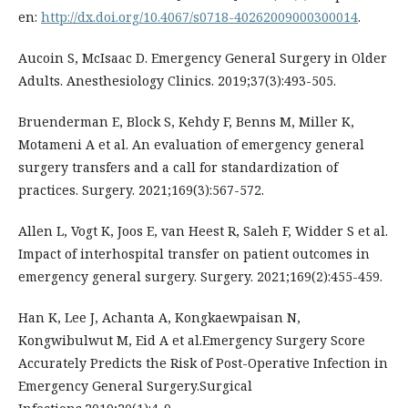
en:
http://dx.doi.org/10.4067/s0718-40262009000300014
.
Aucoin S, McIsaac D. Emergency General Surgery in Older
Adults. Anesthesiology Clinics. 2019;37(3):493-505.
Bruenderman E, Block S, Kehdy F, Benns M, Miller K,
Motameni A et al. An evaluation of emergency general
surgery transfers and a call for standardization of
practices. Surgery. 2021;169(3):567-572.
Allen L, Vogt K, Joos E, van Heest R, Saleh F, Widder S et al.
Impact of interhospital transfer on patient outcomes in
emergency general surgery. Surgery. 2021;169(2):455-459.
Han K, Lee J, Achanta A, Kongkaewpaisan N,
Kongwibulwut M, Eid A et al.Emergency Surgery Score
Accurately Predicts the Risk of Post-Operative Infection in
Emergency General Surgery.Surgical