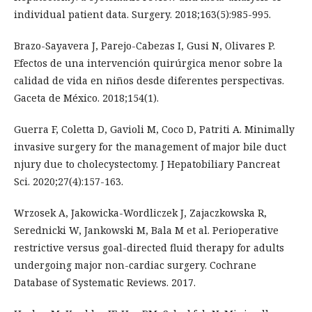
individual patient data. Surgery. 2018;163(5):985-995.
Brazo-Sayavera J, Parejo-Cabezas I, Gusi N, Olivares P.
Efectos de una intervención quirúrgica menor sobre la
calidad de vida en niños desde diferentes perspectivas.
Gaceta de México. 2018;154(1).
Guerra F, Coletta D, Gavioli M, Coco D, Patriti A. Minimally
invasive surgery for the management of major bile duct
njury due to cholecystectomy. J Hepatobiliary Pancreat
Sci. 2020;27(4):157-163.
Wrzosek A, Jakowicka-Wordliczek J, Zajaczkowska R,
Serednicki W, Jankowski M, Bala M et al. Perioperative
restrictive versus goal-directed fluid therapy for adults
undergoing major non-cardiac surgery. Cochrane
Database of Systematic Reviews. 2017.