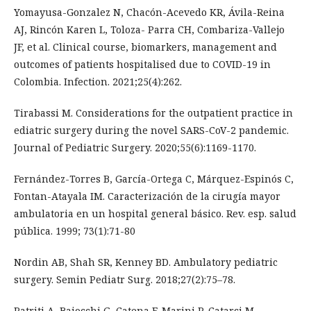
Yomayusa-Gonzalez N, Chacón-Acevedo KR, Ávila-Reina
AJ, Rincón Karen L, Toloza- Parra CH, Combariza-Vallejo
JF, et al. Clinical course, biomarkers, management and
outcomes of patients hospitalised due to COVID-19 in
Colombia. Infection. 2021;25(4):262.
Tirabassi M. Considerations for the outpatient practice in
ediatric surgery during the novel SARS-CoV-2 pandemic.
Journal of Pediatric Surgery. 2020;55(6):1169-1170.
Fernández-Torres B, García-Ortega C, Márquez-Espinós C,
Fontan-Atayala IM. Caracterización de la cirugía mayor
ambulatoria en un hospital general básico. Rev. esp. salud
pública. 1999; 73(1):71-80
Nordin AB, Shah SR, Kenney BD. Ambulatory pediatric
surgery. Semin Pediatr Surg. 2018;27(2):75–78.
Patriti A, Baiocchi G, Catena F, Marini P, Catarci M.