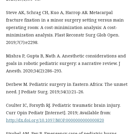
Steve AK, Schrag CH, Kuo A, Harrop AR. Metacarpal
fracture fixation in a minor surgery setting versus main
operating room: A cost-minimization analysis: A cost-
minimization analysis. Plast Reconstr Surg Glob Open.
2019;7(7):e2298.
Mishra P, Gupta B, Nath A. Anesthetic considerations and
goals in robotic pediatric surgery: a narrative review. J
Anesth. 2020;34(2):286–293.
Derbew M. Pediatric surgery in Eastern Africa: The unmet
need. J Pediatr Surg. 2019;54(1):21–26.
Coulter IC, Forsyth RJ. Pediatric traumatic brain injury.
Curr Opin Pediatr [Internet]. 2019; Available from:
http://dx.doi.org/10.1097/MOP.0000000000000820
Strobel AM, Fey R. Emergency care of pediatric burns.