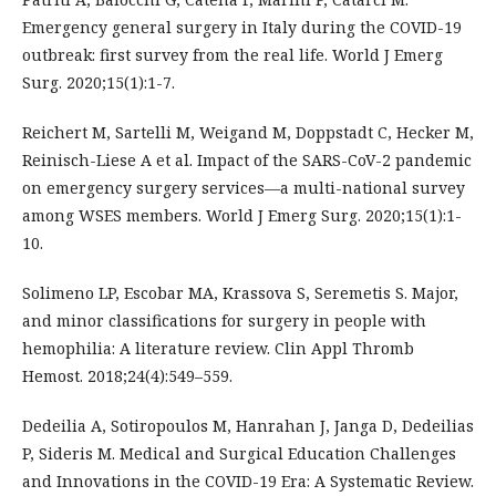
Emergency general surgery in Italy during the COVID-19
outbreak: first survey from the real life. World J Emerg
Surg. 2020;15(1):1-7.
Reichert M, Sartelli M, Weigand M, Doppstadt C, Hecker M,
Reinisch-Liese A et al. Impact of the SARS-CoV-2 pandemic
on emergency surgery services—a multi-national survey
among WSES members. World J Emerg Surg. 2020;15(1):1-
10.
Solimeno LP, Escobar MA, Krassova S, Seremetis S. Major,
and minor classifications for surgery in people with
hemophilia: A literature review. Clin Appl Thromb
Hemost. 2018;24(4):549–559.
Dedeilia A, Sotiropoulos M, Hanrahan J, Janga D, Dedeilias
P, Sideris M. Medical and Surgical Education Challenges
and Innovations in the COVID-19 Era: A Systematic Review.