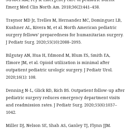
Emerg Med Clin North Am. 2018;36(2):441–458.
Traynor MD Jr, Trelles M, Hernandez MC, Dominguez LB,
Kushner AL, Rivera M, et al. North American pediatric
surgery fellows’ preparedness for humanitarian surgery.
J Pediatr Surg. 2020;55(10):2088–2093.
Bilgutay AN, Hua H, Edmond M, Blum ES, Smith EA,
Elmore JM, et al. Opioid utilization is minimal after
outpatient pediatric urologic surgery. J Pediatr Urol.
2020;16(1): 108.
Denning N-L, Glick RD, Rich BS. Outpatient follow-up after
pediatric surgery reduces emergency department visits
and readmission rates. J Pediatr Surg. 2020;55(6):1037–
1042.
Miller DJ, Nelson SE, Shah AS, Ganley TJ, Flynn JJM.