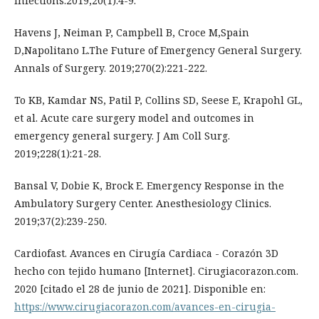
Infections.2019;20(1):4-9.
Havens J, Neiman P, Campbell B, Croce M,Spain
D,Napolitano L.The Future of Emergency General Surgery.
Annals of Surgery. 2019;270(2):221-222.
To KB, Kamdar NS, Patil P, Collins SD, Seese E, Krapohl GL,
et al. Acute care surgery model and outcomes in
emergency general surgery. J Am Coll Surg.
2019;228(1):21-28.
Bansal V, Dobie K, Brock E. Emergency Response in the
Ambulatory Surgery Center. Anesthesiology Clinics.
2019;37(2):239-250.
Cardiofast. Avances en Cirugía Cardiaca - Corazón 3D
hecho con tejido humano [Internet]. Cirugiacorazon.com.
2020 [citado el 28 de junio de 2021]. Disponible en:
https://www.cirugiacorazon.com/avances-en-cirugia-