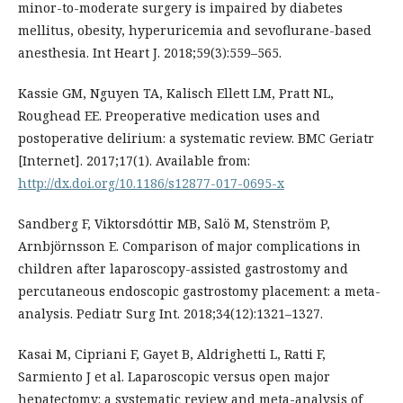
minor-to-moderate surgery is impaired by diabetes
mellitus, obesity, hyperuricemia and sevoflurane-based
anesthesia. Int Heart J. 2018;59(3):559–565.
Kassie GM, Nguyen TA, Kalisch Ellett LM, Pratt NL,
Roughead EE. Preoperative medication uses and
postoperative delirium: a systematic review. BMC Geriatr
[Internet]. 2017;17(1). Available from:
http://dx.doi.org/10.1186/s12877-017-0695-x
Sandberg F, Viktorsdóttir MB, Salö M, Stenström P,
Arnbjörnsson E. Comparison of major complications in
children after laparoscopy-assisted gastrostomy and
percutaneous endoscopic gastrostomy placement: a meta-
analysis. Pediatr Surg Int. 2018;34(12):1321–1327.
Kasai M, Cipriani F, Gayet B, Aldrighetti L, Ratti F,
Sarmiento J et al. Laparoscopic versus open major
hepatectomy: a systematic review and meta-analysis of