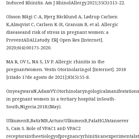
Induced Rhinitis. Am J RhinolAllergy.2021;35(3):315-22.
Olsson Mägi C-A, Bjerg Bäcklund A, Lødrup Carlsen
K,Almqvist C, Carlsen K-H, Granum B, et al. Allergic
diseaseand risk of stress in pregnant women: a
PreventADALLstudy. ERJ Open Res [Internet].
2020;6(4):00175-2020.
MA R, OV L, NA S, LV P. Allergic rhinitis in the
pregnantwomen. Vestn Otorinolaringol [Internet]. 2018
[citado 17de agosto de 2021];83(5):55-8.
OnyeagwaraN,AdamVY.Otorhinolaryngologicalmanifestation
in pregnant women in a tertiary hospital inSouth-
South,Nigeria.2018;(May).
UlkumenB,BatirMB,ArtuncUlkumenB,PalaHG,Vatansever
S, Cam S. Role of VPAC1 anD VPAC2
receptorsintheetiologyofpregnancyrhinitis:anexperimentals