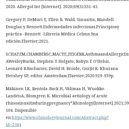
2020. Allergol Int [Internet]. 2020;69(3):331-45.
Gregory P, DeMuri Y, Ellen R. Wald. Sinusitis, Mandell
Douglas y Bennett.Enfermedades infecciosas.Principiosy
práctica -Bennett -Librería Médica Celsus.9na
edición.Elsevier;2021.
SCHATZM,CHAMBERSC,MACYE,ZEIGERR.AsthmaandAllergicDiseas
AWesleyBurks, Stephen T Holgate, Robyn E O’Hehir,
Leonard B.Bacharier, David H. Broide, Gurjit K. Khurana
Hershey SP, editor. Amsterdam:Elsevier;2020.919-939p.
Mäkinen LK, Rentola-Back H, Välimaa H, Wuokko-
LandénA, Blomgren K. Microbial aetiology of acute
rhinosinusitisduringpregnancy*.Rhinology[Internet].2021;59(
104. Disponible
en:
https://www.rhinologyjournal.com/Abstract.php?
id=2584