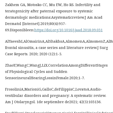
Zakhem GA, Motosko CC, Mu EW, Ho RS. Infertility and
teratogenicity after paternal exposure to systemic
dermatologic medications:Asystematicreview.J Am Acad
Dermatol [Internet].2019;80(4):957-
69.Disponibleen:
https://doi.org/10.1016/j.jaad.2018.09.031
AlYaeeshI,AlOmairinA,AlShakhsA,AlmomenA,AlmomenZ,AlBah
frontal sinusitis, a case series and literature review.J Surg
Case Reports. 2020; 2020 (12):1-5.
ZhaoY,WangC,WangJ,LiX.CorrelationAmongDifferentStages
of Physiological Cycles and Sudden
SensorineuralHearingLossinFemale.2020;1-7.
FrosoliniA,MarioniG,GalloC,deFilippisC,LovatoA.Audio-
vestibular disorders and pregnancy: A systematic review.
Am J Otolaryngol. 1de septiembre de2021; 42(5):103136.