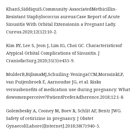
KhanS,SiddiquiS.Community-AssociatedMethicillin-
Resistant Staphylococcus aureus:Case Report of Acute
Sinusitis With Orbital Extensionin a Pregnant Lady.
Cureus.2020;12(12):10-2.
Kim BY, Lee S, Jeon J, Lim IG, Choi GC. Characteristicsof
Atypical Orbital Complications of Sinusitis. J
CraniofacSurg.2020;31(5):e435-9.
MulderB,BijlsmaMJ,Schuiling-VeningaCCM,MorssinkLP,
van Puijenbroek E, Aarnoudse JG, et al. Risks
versusbenefits of medication use during pregnancy: What
dowomenperceive?PatientPreferAdherence.2018;12:1-8.
Golembesky A, Cooney M, Boev R, Schlit AF, Bentz JWG.
Safety of cetirizine in pregnancy. J Obstet
Gynaecol(Lahore)[Internet].2018;38(7):940-5.