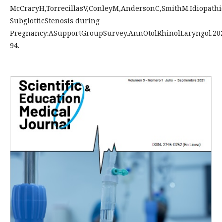
McCraryH,TorrecillasV,ConleyM,AndersonC,SmithM.Idiopathi
SubglotticStenosis during
Pregnancy:ASupportGroupSurvey.AnnOtolRhinolLaryngol.202
94.