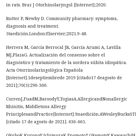
in rats. Braz J Otorhinolaryngol [Internet];2020.
Rutter P, Newby D. Community pharmacy: symptoms,
diagnosis and treatment.
5taedición.London:Elservier;2021.9-48.
Herrera M, García Berrocal JR, García Arumí A, Lavilla
MJ,PlazaG. Actualización del consenso sobre el
diagnóstico y tratamiento de la sordera súbita idiopática.
Acta Otorrinolaringológica Española
[Internet].1deseptiembrede 2019 [citado17 deagosto de
2021];70(5):290-300.
CorrenJ,FuadM,BaroodyY,TogiasA.AllergicandNonallergic
Rhinitis, Middletons Allergy
PrinciplesandPractice[Internet].9naedición.AWesleyBurks
[citado 17 de agosto de 2021]. 636-665.
OkuboK,KuronoY,IchimuraK,EnomotoT,OkamotoY,KawauchiH,eta