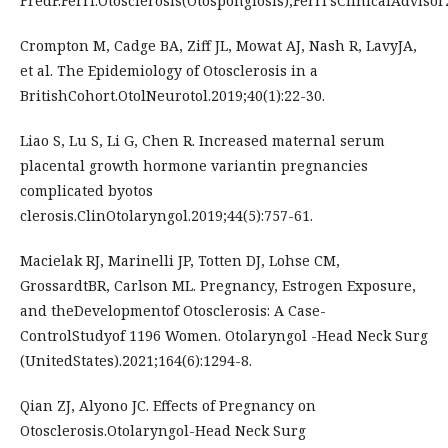
FredF.Ferri.Otosclerosis(Otospongiosis),Ferri’sClinicalAdviso
Crompton M, Cadge BA, Ziff JL, Mowat AJ, Nash R, LavyJA,
et al. The Epidemiology of Otosclerosis in a
BritishCohort.OtolNeurotol.2019;40(1):22-30.
Liao S, Lu S, Li G, Chen R. Increased maternal serum
placental growth hormone variantin pregnancies
complicated byotos
clerosis.ClinOtolaryngol.2019;44(5):757-61.
Macielak RJ, Marinelli JP, Totten DJ, Lohse CM,
GrossardtBR, Carlson ML. Pregnancy, Estrogen Exposure,
and theDevelopmentof Otosclerosis: A Case-
ControlStudyof 1196 Women. Otolaryngol -Head Neck Surg
(UnitedStates).2021;164(6):1294-8.
Qian ZJ, Alyono JC. Effects of Pregnancy on
Otosclerosis.Otolaryngol-Head Neck Surg