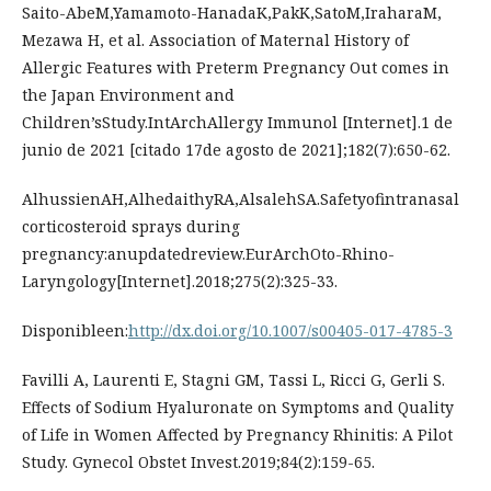
Saito-AbeM,Yamamoto-HanadaK,PakK,SatoM,IraharaM,
Mezawa H, et al. Association of Maternal History of
Allergic Features with Preterm Pregnancy Out comes in
the Japan Environment and
Children’sStudy.IntArchAllergy Immunol [Internet].1 de
junio de 2021 [citado 17de agosto de 2021];182(7):650-62.
AlhussienAH,AlhedaithyRA,AlsalehSA.Safetyofintranasal
corticosteroid sprays during
pregnancy:anupdatedreview.EurArchOto-Rhino-
Laryngology[Internet].2018;275(2):325-33.
Disponibleen:
http://dx.doi.org/10.1007/s00405-017-4785-3
Favilli A, Laurenti E, Stagni GM, Tassi L, Ricci G, Gerli S.
Effects of Sodium Hyaluronate on Symptoms and Quality
of Life in Women Affected by Pregnancy Rhinitis: A Pilot
Study. Gynecol Obstet Invest.2019;84(2):159-65.