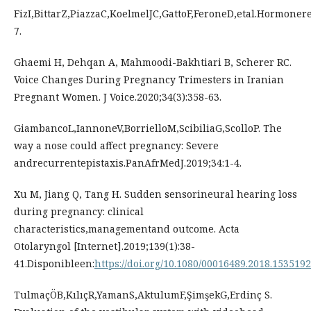
FizI,BittarZ,PiazzaC,KoelmelJC,GattoF,FeroneD,etal.Hormoner
7.
Ghaemi H, Dehqan A, Mahmoodi-Bakhtiari B, Scherer RC.
Voice Changes During Pregnancy Trimesters in Iranian
Pregnant Women. J Voice.2020;34(3):358-63.
GiambancoL,IannoneV,BorrielloM,ScibiliaG,ScolloP. The
way a nose could affect pregnancy: Severe
andrecurrentepistaxis.PanAfrMedJ.2019;34:1-4.
Xu M, Jiang Q, Tang H. Sudden sensorineural hearing loss
during pregnancy: clinical
characteristics,managementand outcome. Acta
Otolaryngol [Internet].2019;139(1):38-
41.Disponibleen:
https://doi.org/10.1080/00016489.2018.1535192
TulmaçÖB,KılıçR,YamanS,AktulumF,ŞimşekG,Erdinç S.