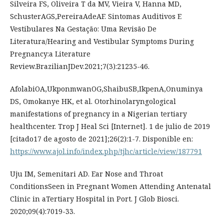
Silveira FS, Oliveira T da MV, Vieira V, Hanna MD,
SchusterAGS,PereiraAdeAF. Sintomas Auditivos E
Vestibulares Na Gestação: Uma Revisão De
Literatura/Hearing and Vestibular Symptoms During
Pregnancy:a Literature
Review.BrazilianJDev.2021;7(3):21235-46.
AfolabiOA,UkponmwanOG,ShaibuSB,IkpenA,Onuminya
DS, Omokanye HK, et al. Otorhinolaryngological
manifestations of pregnancy in a Nigerian tertiary
healthcenter. Trop J Heal Sci [Internet]. 1 de julio de 2019
[citado17 de agosto de 2021];26(2):1-7. Disponible en:
https://www.ajol.info/index.php/tjhc/article/view/187791
Uju IM, Semenitari AD. Ear Nose and Throat
ConditionsSeen in Pregnant Women Attending Antenatal
Clinic in aTertiary Hospital in Port. J Glob Biosci.
2020;09(4):7019-33.