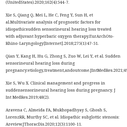
(UnitedStates).2020;162(4):544-7.
Xie S, Qiang Q, Mei L, He C, Feng Y, Sun H, et
al.Multivariate analysis of prognostic factors for
idiopathicsudden sensorineural hearing loss treated
with adjuvant hyperbaric oxygen therapy.EurArchOto-
Rhino-Laryngology[Internet].2018;275(1):47-51.
Qian Y, Kang H, Hu G, Zhong S, Zuo W, Lei Y, et al. Sudden
sensorineural hearing loss during
pregnancy:etiology,treatment,andoutcome.JIntMedRes.2021;49
Xie S, Wu X. Clinical management and progress in
suddensensorineural hearing loss during pregnancy. J
Int MedRes.2019;48(2).
Aravena C, Almeida FA, Mukhopadhyay S, Ghosh S,
LorenzRR, Murthy SC, et al. Idiopathic subglottic stenosis:
Areview.JThoracDis.2020;12(3):1100-11.