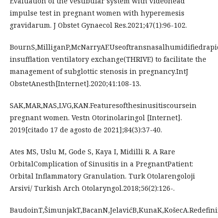
Evaluation of the vestibular system with videohead
impulse test in pregnant women with hyperemesis
gravidarum. J Obstet Gynaecol Res.2021;47(1):96-102.
BournS,MilliganP,McNarryAF.Useoftransnasalhumidifiedrapi
insufflation ventilatory exchange(THRIVE) to facilitate the
management of subglottic stenosis in pregnancy.IntJ
ObstetAnesth[Internet].2020;41:108-13.
SAK,MAR,NAS,LVG,KAN.Featuresofthesinusitiscoursein
pregnant women. Vestn Otorinolaringol [Internet].
2019[citado 17 de agosto de 2021];84(3):37-40.
Ates MS, Uslu M, Gode S, Kaya I, Midilli R. A Rare
OrbitalComplication of Sinusitis in a PregnantPatient:
Orbital Inflammatory Granulation. Turk Otolarengoloji
Arsivi/ Turkish Arch Otolaryngol.2018;56(2):126-.
BaudoinT,ŠimunjakT,BacanN,JelavićB,KunaK,KošecA.Redefin