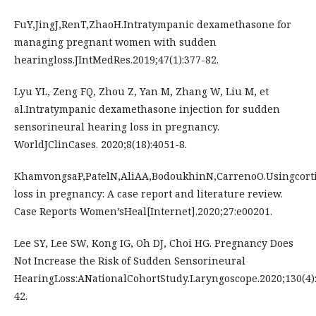
FuY,JingJ,RenT,ZhaoH.Intratympanic dexamethasone for
managing pregnant women with sudden
hearingloss.JIntMedRes.2019;47(1):377-82.
Lyu YL, Zeng FQ, Zhou Z, Yan M, Zhang W, Liu M, et
al.Intratympanic dexamethasone injection for sudden
sensorineural hearing loss in pregnancy.
WorldJClinCases. 2020;8(18):4051-8.
KhamvongsaP,PatelN,AliAA,BodoukhinN,CarrenoO.Usingcorti
loss in pregnancy: A case report and literature review.
Case Reports Women’sHeal[Internet].2020;27:e00201.
Lee SY, Lee SW, Kong IG, Oh DJ, Choi HG. Pregnancy Does
Not Increase the Risk of Sudden Sensorineural
HearingLoss:ANationalCohortStudy.Laryngoscope.2020;130(4)
42.