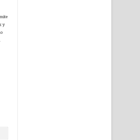
rmite
, y
no
n