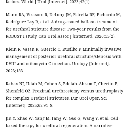
factors. World J Urol [Internet]. 2023;42(1).
Mann RA, Virasoro R, DeLong JM, Estrella RE, Pichardo M,
Rodríguez Lay R, et al. A drug-coated balloon treatment
for urethral stricture disease: Two-year results from the
ROBUST I study. Can Urol Assoc J [Internet]. 2020;15(2).
Klein R, Vasan R, Guercio C, Rusilko P. Minimally invasive
management of posterior urethral stricture/stenosis with
DVIU and mitomycin C injection. Urology [Internet].
2023;183.
Rahav NJ, Udah M, Cohen S, Bdolah-Abram T, Chertin B,
Shenfeld OZ. Proximal urethrostomy versus urethroplasty
for complex Urethral strictures. Eur Urol Open Sci
[Internet]. 2023;62:91–8.
Jin Y, Zhao W, Yang M, Fang W, Gao G, Wang Y, et al. Cell-
based therapy for urethral regeneration: A narrative