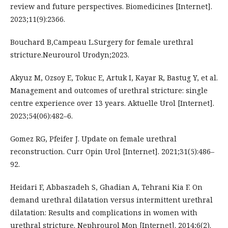
review and future perspectives. Biomedicines [Internet].
2023;11(9):2366.
Bouchard B,Campeau L.Surgery for female urethral
stricture.Neurourol Urodyn;2023.
Akyuz M, Ozsoy E, Tokuc E, Artuk I, Kayar R, Bastug Y, et al.
Management and outcomes of urethral stricture: single
centre experience over 13 years. Aktuelle Urol [Internet].
2023;54(06):482–6.
Gomez RG, Pfeifer J. Update on female urethral
reconstruction. Curr Opin Urol [Internet]. 2021;31(5):486–
92.
Heidari F, Abbaszadeh S, Ghadian A, Tehrani Kia F. On
demand urethral dilatation versus intermittent urethral
dilatation: Results and complications in women with
urethral stricture. Nephrourol Mon [Internet]. 2014;6(2).