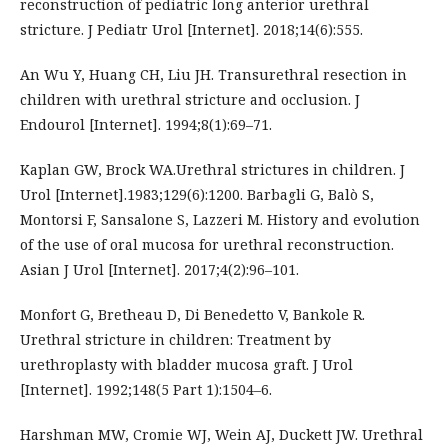
reconstruction of pediatric long anterior urethral
stricture. J Pediatr Urol [Internet]. 2018;14(6):555.
An Wu Y, Huang CH, Liu JH. Transurethral resection in
children with urethral stricture and occlusion. J
Endourol [Internet]. 1994;8(1):69–71.
Kaplan GW, Brock WA.Urethral strictures in children. J
Urol [Internet].1983;129(6):1200. Barbagli G, Balò S,
Montorsi F, Sansalone S, Lazzeri M. History and evolution
of the use of oral mucosa for urethral reconstruction.
Asian J Urol [Internet]. 2017;4(2):96–101.
Monfort G, Bretheau D, Di Benedetto V, Bankole R.
Urethral stricture in children: Treatment by
urethroplasty with bladder mucosa graft. J Urol
[Internet]. 1992;148(5 Part 1):1504–6.
Harshman MW, Cromie WJ, Wein AJ, Duckett JW. Urethral