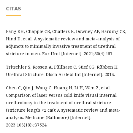
CITAS
Pang KH, Chapple CR, Chatters R, Downey AP, Harding CK,
Hind D, et al. A systematic review and meta-analysis of
adjuncts to minimally invasive treatment of urethral
stricture in men. Eur Urol [Internet]. 2021;80(4):467.
Tritschler S, Roosen A, Füllhase C, Stief CG, Rübben H.
Urethral Stricture. Dtsch Arztebl Int [Internet]. 2013.
Chen C, Qin J, Wang C, Huang H, Li H, Wen Z, et al.
Comparison of laser versus cold knife visual internal
urethrotomy in the treatment of urethral stricture
(stricture length <2 cm): A systematic review and meta-
analysis. Medicine (Baltimore) [Internet].
2023;103(18):e37524.