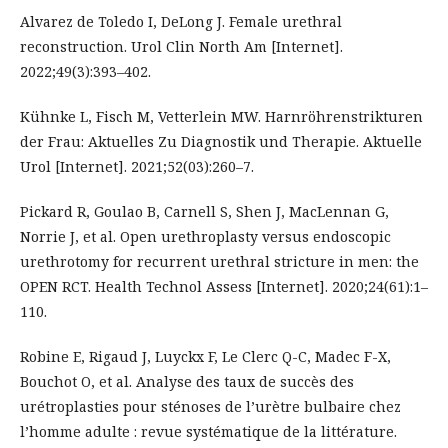
Alvarez de Toledo I, DeLong J. Female urethral
reconstruction. Urol Clin North Am [Internet].
2022;49(3):393–402.
Kühnke L, Fisch M, Vetterlein MW. Harnröhrenstrikturen
der Frau: Aktuelles Zu Diagnostik und Therapie. Aktuelle
Urol [Internet]. 2021;52(03):260–7.
Pickard R, Goulao B, Carnell S, Shen J, MacLennan G,
Norrie J, et al. Open urethroplasty versus endoscopic
urethrotomy for recurrent urethral stricture in men: the
OPEN RCT. Health Technol Assess [Internet]. 2020;24(61):1–
110.
Robine E, Rigaud J, Luyckx F, Le Clerc Q-C, Madec F-X,
Bouchot O, et al. Analyse des taux de succès des
urétroplasties pour sténoses de l’urètre bulbaire chez
l’homme adulte : revue systématique de la littérature.