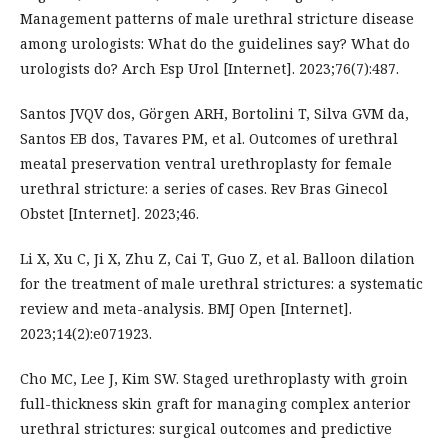
Management patterns of male urethral stricture disease
among urologists: What do the guidelines say? What do
urologists do? Arch Esp Urol [Internet]. 2023;76(7):487.
Santos JVQV dos, Görgen ARH, Bortolini T, Silva GVM da,
Santos EB dos, Tavares PM, et al. Outcomes of urethral
meatal preservation ventral urethroplasty for female
urethral stricture: a series of cases. Rev Bras Ginecol
Obstet [Internet]. 2023;46.
Li X, Xu C, Ji X, Zhu Z, Cai T, Guo Z, et al. Balloon dilation
for the treatment of male urethral strictures: a systematic
review and meta-analysis. BMJ Open [Internet].
2023;14(2):e071923.
Cho MC, Lee J, Kim SW. Staged urethroplasty with groin
full-thickness skin graft for managing complex anterior
urethral strictures: surgical outcomes and predictive