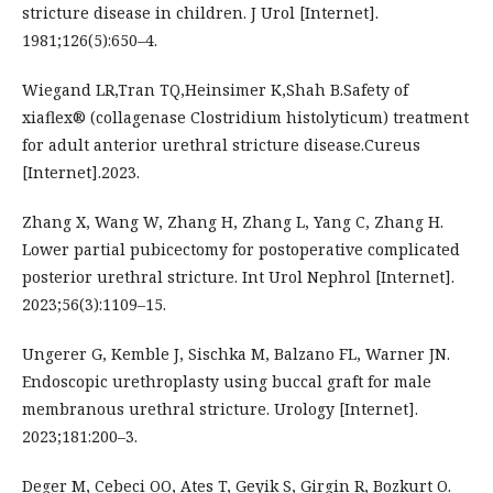
stricture disease in children. J Urol [Internet].
1981;126(5):650–4.
Wiegand LR,Tran TQ,Heinsimer K,Shah B.Safety of
xiaflex® (collagenase Clostridium histolyticum) treatment
for adult anterior urethral stricture disease.Cureus
[Internet].2023.
Zhang X, Wang W, Zhang H, Zhang L, Yang C, Zhang H.
Lower partial pubicectomy for postoperative complicated
posterior urethral stricture. Int Urol Nephrol [Internet].
2023;56(3):1109–15.
Ungerer G, Kemble J, Sischka M, Balzano FL, Warner JN.
Endoscopic urethroplasty using buccal graft for male
membranous urethral stricture. Urology [Internet].
2023;181:200–3.
Deger M, Cebeci OO, Ates T, Geyik S, Girgin R, Bozkurt O.