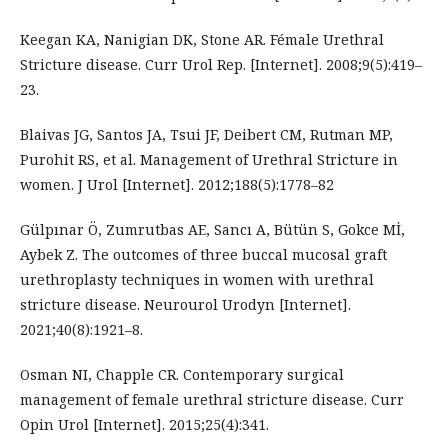
Keegan KA, Nanigian DK, Stone AR. Fémale Urethral
Stricture disease. Curr Urol Rep. [Internet]. 2008;9(5):419–
23.
Blaivas JG, Santos JA, Tsui JF, Deibert CM, Rutman MP,
Purohit RS, et al. Management of Urethral Stricture in
women. J Urol [Internet]. 2012;188(5):1778–82
Gülpınar Ö, Zumrutbas AE, Sancı A, Bütün S, Gokce Mİ,
Aybek Z. The outcomes of three buccal mucosal graft
urethroplasty techniques in women with urethral
stricture disease. Neurourol Urodyn [Internet].
2021;40(8):1921–8.
Osman NI, Chapple CR. Contemporary surgical
management of female urethral stricture disease. Curr
Opin Urol [Internet]. 2015;25(4):341.