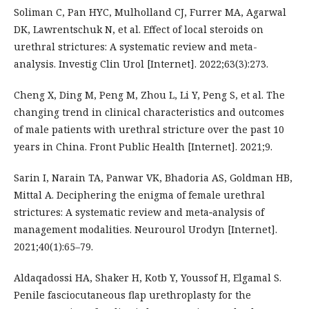
Soliman C, Pan HYC, Mulholland CJ, Furrer MA, Agarwal
DK, Lawrentschuk N, et al. Effect of local steroids on
urethral strictures: A systematic review and meta-
analysis. Investig Clin Urol [Internet]. 2022;63(3):273.
Cheng X, Ding M, Peng M, Zhou L, Li Y, Peng S, et al. The
changing trend in clinical characteristics and outcomes
of male patients with urethral stricture over the past 10
years in China. Front Public Health [Internet]. 2021;9.
Sarin I, Narain TA, Panwar VK, Bhadoria AS, Goldman HB,
Mittal A. Deciphering the enigma of female urethral
strictures: A systematic review and meta‐analysis of
management modalities. Neurourol Urodyn [Internet].
2021;40(1):65–79.
Aldaqadossi HA, Shaker H, Kotb Y, Youssof H, Elgamal S.
Penile fasciocutaneous flap urethroplasty for the