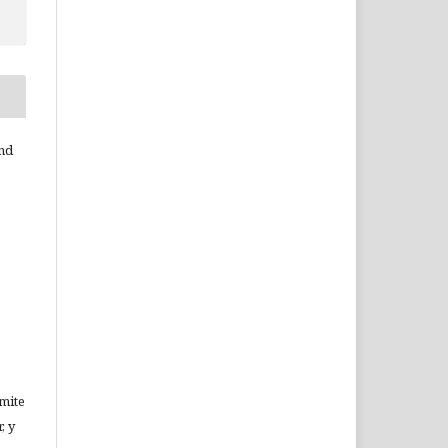
and
rmite
, y