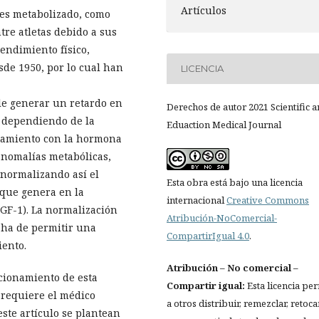
Artículos
s es metabolizado, como
tre atletas debido a sus
rendimiento físico,
sde 1950, por lo cual han
LICENCIA
le generar un retardo en
Derechos de autor 2021 Scientific 
s dependiendo de la
Eduaction Medical Journal
atamiento con la hormona
anomalías metabólicas,
 normalizando así el
Esta obra está bajo una licencia
 que genera en la
internacional
Creative Commons
IGF-1). La normalización
Atribución-NoComercial-
l ha de permitir una
CompartirIgual 4.0
.
iento.
Atribución
– No comercial –
cionamiento de esta
Compartir igual:
Esta licencia pe
 requiere el médico
a otros distribuir, remezclar, retocar
este artículo se plantean