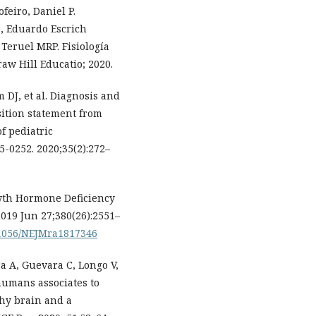
feiro, Daniel P.
, Eduardo Escrich
 Teruel MRP. Fisiología
aw Hill Educatio; 2020.
DJ, et al. Diagnosis and
sition statement from
f pediatric
5-0252. 2020;35(2):272–
wth Hormone Deficiency
 2019 Jun 27;380(26):2551–
.1056/NEJMra1817346
a A, Guevara C, Longo V,
humans associates to
thy brain and a