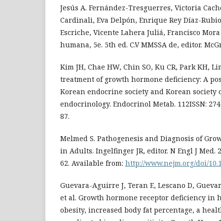
Jesús A. Fernández-Tresguerres, Victoria Cacho
Cardinali, Eva Delpón, Enrique Rey Díaz-Rubio
Escriche, Vicente Lahera Juliá, Francisco Mora
humana, 5e. 5th ed. C.V MMSSA de, editor. McGr
Kim JH, Chae HW, Chin SO, Ku CR, Park KH, Lim 
treatment of growth hormone deficiency: A po
Korean endocrine society and Korean society o
endocrinology. Endocrinol Metab. 112ISSN: 274
87.
Melmed S. Pathogenesis and Diagnosis of Gro
in Adults. Ingelfinger JR, editor. N Engl J Med.
62. Available from:
http://www.nejm.org/doi/10
Guevara-Aguirre J, Teran E, Lescano D, Guevar
et al. Growth hormone receptor deficiency in 
obesity, increased body fat percentage, a heal