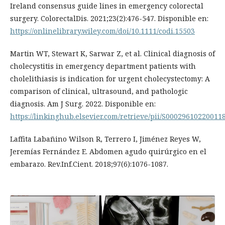
Ireland consensus guide lines in emergency colorectal
surgery. ColorectalDis. 2021;23(2):476-547. Disponible en:
https://onlinelibrary.wiley.com/doi/10.1111/codi.15503
Martin WT, Stewart K, Sarwar Z, et al. Clinical diagnosis of
cholecystitis in emergency department patients with
cholelithiasis is indication for urgent cholecystectomy: A
comparison of clinical, ultrasound, and pathologic
diagnosis. Am J Surg. 2022. Disponible en:
https://linkinghub.elsevier.com/retrieve/pii/S00029610220011
Laffita Labañino Wilson R, Terrero I, Jiménez Reyes W,
Jeremías Fernández E. Abdomen agudo quirúrgico en el
embarazo. Rev.Inf.Cient. 2018;97(6):1076-1087.