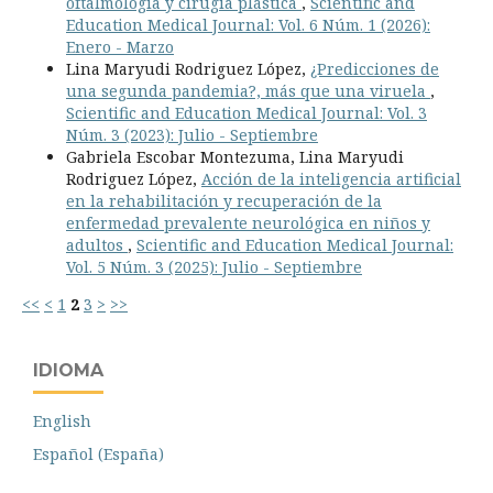
oftalmología y cirugía plástica
,
Scientific and
Education Medical Journal: Vol. 6 Núm. 1 (2026):
Enero - Marzo
Lina Maryudi Rodriguez López,
¿Predicciones de
una segunda pandemia?, más que una viruela
,
Scientific and Education Medical Journal: Vol. 3
Núm. 3 (2023): Julio - Septiembre
Gabriela Escobar Montezuma, Lina Maryudi
Rodriguez López,
Acción de la inteligencia artificial
en la rehabilitación y recuperación de la
enfermedad prevalente neurológica en niños y
adultos
,
Scientific and Education Medical Journal:
Vol. 5 Núm. 3 (2025): Julio - Septiembre
<<
<
1
2
3
>
>>
IDIOMA
English
Español (España)