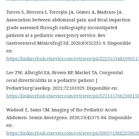
Torres S, Herrera I, Torrejón JA, Gómez A, Madrazo JA.
Association between abdominal pain and fecal impaction
grade assessed through radiography inconstipated
patients at a pediatric emergency service. Rev
Gastroenterol MéxicoEngl Ed. 2020;85(3):235-9. Disponible
en:
https://linkinghub.elsevier.com/retrieve/pii/S2255534X193011
Lee ZW, Albright EA, Brown BP, Markel TA. Congenital
cecal diverticulitis in a pediatric patient. J
PediatrSurgCaseRep. 2021;72:101929. Disponible en:
https://linkinghub.elsevier.com/retrieve/pii/S22135766210015
Wadood Z, Sams CM. Imaging of the Pediatric Acute
Abdomen. Semin Roentgeno. 2020;55(4):373-84. Disponible
en:
https://linkinghub.elsevier.com/retrieve/pii/S0037198X203002