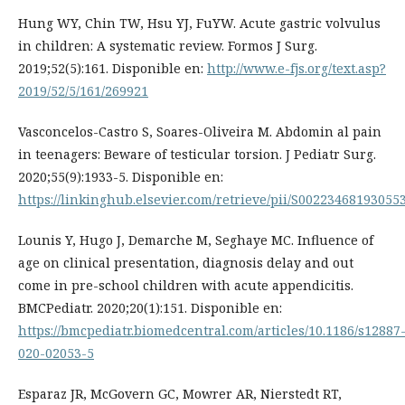
Hung WY, Chin TW, Hsu YJ, FuYW. Acute gastric volvulus
in children: A systematic review. Formos J Surg.
2019;52(5):161. Disponible en:
http://www.e-fjs.org/text.asp?
2019/52/5/161/269921
Vasconcelos-Castro S, Soares-Oliveira M. Abdomin al pain
in teenagers: Beware of testicular torsion. J Pediatr Surg.
2020;55(9):1933-5. Disponible en:
https://linkinghub.elsevier.com/retrieve/pii/S00223468193055
Lounis Y, Hugo J, Demarche M, Seghaye MC. Influence of
age on clinical presentation, diagnosis delay and out
come in pre-school children with acute appendicitis.
BMCPediatr. 2020;20(1):151. Disponible en:
https://bmcpediatr.biomedcentral.com/articles/10.1186/s12887
020-02053-5
Esparaz JR, McGovern GC, Mowrer AR, Nierstedt RT,