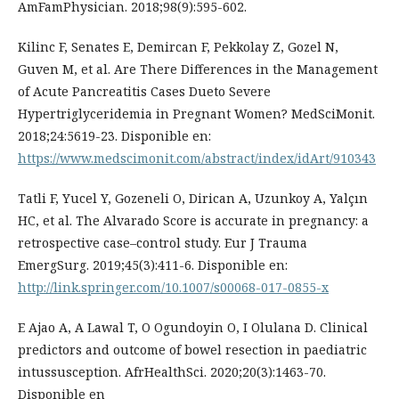
AmFamPhysician. 2018;98(9):595-602.
Kilinc F, Senates E, Demircan F, Pekkolay Z, Gozel N,
Guven M, et al. Are There Differences in the Management
of Acute Pancreatitis Cases Dueto Severe
Hypertriglyceridemia in Pregnant Women? MedSciMonit.
2018;24:5619-23. Disponible en:
https://www.medscimonit.com/abstract/index/idArt/910343
Tatli F, Yucel Y, Gozeneli O, Dirican A, Uzunkoy A, Yalçın
HC, et al. The Alvarado Score is accurate in pregnancy: a
retrospective case–control study. Eur J Trauma
EmergSurg. 2019;45(3):411-6. Disponible en:
http://link.springer.com/10.1007/s00068-017-0855-x
E Ajao A, A Lawal T, O Ogundoyin O, I Olulana D. Clinical
predictors and outcome of bowel resection in paediatric
intussusception. AfrHealthSci. 2020;20(3):1463-70.
Disponible en