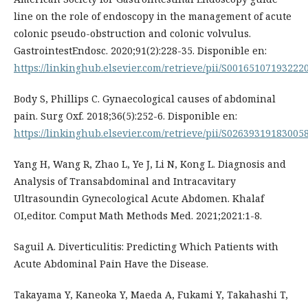
line on the role of endoscopy in the management of acute
colonic pseudo-obstruction and colonic volvulus.
GastrointestEndosc. 2020;91(2):228-35. Disponible en:
https://linkinghub.elsevier.com/retrieve/pii/S00165107193222
Body S, Phillips C. Gynaecological causes of abdominal
pain. Surg Oxf. 2018;36(5):252-6. Disponible en:
https://linkinghub.elsevier.com/retrieve/pii/S02639319183005
Yang H, Wang R, Zhao L, Ye J, Li N, Kong L. Diagnosis and
Analysis of Transabdominal and Intracavitary
Ultrasoundin Gynecological Acute Abdomen. Khalaf
OI,editor. Comput Math Methods Med. 2021;2021:1-8.
Saguil A. Diverticulitis: Predicting Which Patients with
Acute Abdominal Pain Have the Disease.
Takayama Y, Kaneoka Y, Maeda A, Fukami Y, Takahashi T,