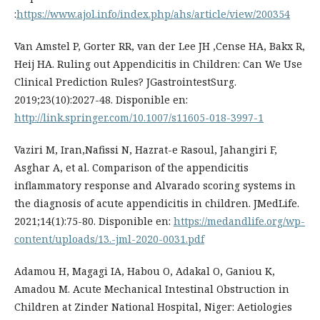
:
https://www.ajol.info/index.php/ahs/article/view/200354
Van Amstel P, Gorter RR, van der Lee JH ,Cense HA, Bakx R,
Heij HA. Ruling out Appendicitis in Children: Can We Use
Clinical Prediction Rules? JGastrointestSurg.
2019;23(10):2027-48. Disponible en:
http://link.springer.com/10.1007/s11605-018-3997-1
Vaziri M, Iran,Nafissi N, Hazrat-e Rasoul, Jahangiri F,
Asghar A, et al. Comparison of the appendicitis
inflammatory response and Alvarado scoring systems in
the diagnosis of acute appendicitis in children. JMedLife.
2021;14(1):75-80. Disponible en:
https://medandlife.org/wp-
content/uploads/13.-jml-2020-0031.pdf
Adamou H, Magagi IA, Habou O, Adakal O, Ganiou K,
Amadou M. Acute Mechanical Intestinal Obstruction in
Children at Zinder National Hospital, Niger: Aetiologies