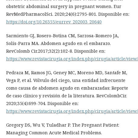
obstetric abdominal surgery in pregnant women. Eur
RevMedPharmacolSci. 2020;24(6):2795-801. Disponible en:
https://doi.org/10.26355/eurrev_202003_20640
Sarmiento GJ, Rosero-Botina CM, Sarzosa-Romero JA,
Solís-Parra MA. Abdomen agudo en el embarazo.
RevColomb Cir.2017;32(2):102-8. Disponible en:
https://www.revistacirugia.org/index.php/cirugia/article/view
Pedraza M, Ramos JG, Geney MC, Moreno MD, Santafe M,
Vega P, et al. Vólvulo del ciego, una entidad infrecuente
como causa de abdomen agudo en embarazadas: Reporte
de caso clínico y revisión de la literatura. RevColombCir.
2020;35(4):699-704. Disponible en:
https://www.revistacirugia.org/index.php/cirugia/article/view
Gregory DS, Wu V, Tuladhar P. The Pregnant Patient:
Managing Common Acute Medical Problems.