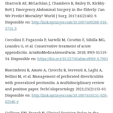
Sharrock AE, McLachlan J, Chambers R, Bailey IS, Kirkby-
Bott J. Emergency Abdominal Surgery in the Elderly: Can
We Predict Mortality? World J Surg. 2017;41(2):402-9.
Disponible en:
http://link.springer.com/10.1007/s00268-016-
3751-3
Coccolini F, Fugazzola P, Sartelli M, Cicuttin E, Sibilla MG,
Leandro G, et al. Conservative treatment of acute
appendicitis. ActaBioMedicaAteneiParm. 2018; 89(9-S):119-
34. Disponible en:
https://doi.org/10.23750/abm.v89i9-S.7905
Nascimbeni R, Amato A, Cirocchi R, Serventi A, Laghi A,
Bellini M, et al. Management of perforated diverticulitis
with generalized peritonitis. A multidisciplinary review
and position paper. TechColoproctology. 2021;25(2):153-65.
Disponible en:
http://link.springer.com/10.1007/s10151-020-
02346-y
Cullison KM, Franck N. Clinical Decision Rules in the