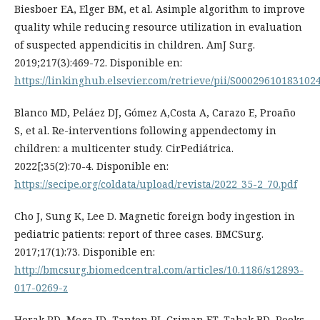
Biesboer EA, Elger BM, et al. Asimple algorithm to improve
quality while reducing resource utilization in evaluation
of suspected appendicitis in children. AmJ Surg.
2019;217(3):469-72. Disponible en:
https://linkinghub.elsevier.com/retrieve/pii/S00029610183102
Blanco MD, Peláez DJ, Gómez A,Costa A, Carazo E, Proaño
S, et al. Re-interventions following appendectomy in
children: a multicenter study. CirPediátrica.
2022[;35(2):70-4. Disponible en:
https://secipe.org/coldata/upload/revista/2022_35-2_70.pdf
Cho J, Sung K, Lee D. Magnetic foreign body ingestion in
pediatric patients: report of three cases. BMCSurg.
2017;17(1):73. Disponible en:
http://bmcsurg.biomedcentral.com/articles/10.1186/s12893-
017-0269-z
Horak RD, Mega JD, Tanton PJ, Criman ET, Tabak BD, Rooks