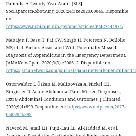
Patients: A Twenty-Year Audit. JSLSJ
SocLaparoscRobotSurg. 2020;24(3):e2020.00046. Disponible
en:
https://www.ncbi.nlm.nih.gov/pmc/articles/PMC7444971/
Mahajan P, Basu T, Pai CW, Singh H, Petersen N, Bellolio
MF, et al. Factors Associated With Potentially Missed
Diagnosis of Appendicitis in the Emergency Department.
JAMANetwOpen. 2020;3(3):e200612. Disponible en:
https://jamanetwork.com/journals/jamanetworkopen/fullartic
Osterwalder I, Özkan M, Malinovska A, Nickel CH,
Bingisser R. Acute Abdominal Pain: Missed Diagnoses,
Extra-Abdominal Conditions and Outcomes. J ClinMed.
2020;9(4):899. Disponible en:
https://www.mdpi.com/2077-
0383/9/4/899
Naveed M, Jamil LH, Fujii-Lau LL, Al-Haddad M, et al.
American Society for Gastrointestinal Endoscopy guide