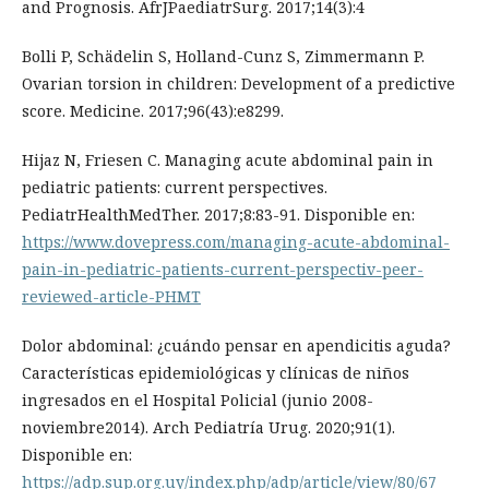
and Prognosis. AfrJPaediatrSurg. 2017;14(3):4
Bolli P, Schädelin S, Holland-Cunz S, Zimmermann P.
Ovarian torsion in children: Development of a predictive
score. Medicine. 2017;96(43):e8299.
Hijaz N, Friesen C. Managing acute abdominal pain in
pediatric patients: current perspectives.
PediatrHealthMedTher. 2017;8:83-91. Disponible en:
https://www.dovepress.com/managing-acute-abdominal-
pain-in-pediatric-patients-current-perspectiv-peer-
reviewed-article-PHMT
Dolor abdominal: ¿cuándo pensar en apendicitis aguda?
Características epidemiológicas y clínicas de niños
ingresados en el Hospital Policial (junio 2008-
noviembre2014). Arch Pediatría Urug. 2020;91(1).
Disponible en:
https://adp.sup.org.uy/index.php/adp/article/view/80/67