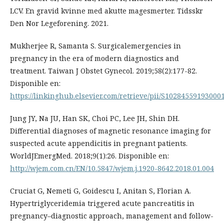
LCV. En gravid kvinne med akutte magesmerter. Tidsskr
Den Nor Legeforening. 2021.
Mukherjee R, Samanta S. Surgicalemergencies in
pregnancy in the era of modern diagnostics and
treatment. Taiwan J Obstet Gynecol. 2019;58(2):177-82.
Disponible en:
https://linkinghub.elsevier.com/retrieve/pii/S10284559193000
Jung JY, Na JU, Han SK, Choi PC, Lee JH, Shin DH.
Differential diagnoses of magnetic resonance imaging for
suspected acute appendicitis in pregnant patients.
WorldJEmergMed. 2018;9(1):26. Disponible en:
http://wjem.com.cn/EN/10.5847/wjem.j.1920-8642.2018.01.004
Cruciat G, Nemeti G, Goidescu I, Anitan S, Florian A.
Hypertriglyceridemia triggered acute pancreatitis in
pregnancy–diagnostic approach, management and follow-