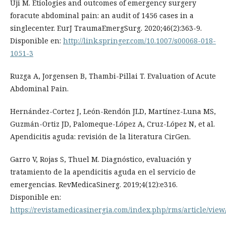
Uji M. Etiologies and outcomes of emergency surgery
foracute abdominal pain: an audit of 1456 cases in a
singlecenter. EurJ TraumaEmergSurg. 2020;46(2):363-9.
Disponible en:
http://link.springer.com/10.1007/s00068-018-
1051-3
Ruzga A, Jorgensen B, Thambi-Pillai T. Evaluation of Acute
Abdominal Pain.
Hernández-Cortez J, León-Rendón JLD, Martínez-Luna MS,
Guzmán-Ortiz JD, Palomeque-López A, Cruz-López N, et al.
Apendicitis aguda: revisión de la literatura CirGen.
Garro V, Rojas S, Thuel M. Diagnóstico, evaluación y
tratamiento de la apendicitis aguda en el servicio de
emergencias. RevMedicaSinerg. 2019;4(12):e316.
Disponible en:
https://revistamedicasinergia.com/index.php/rms/article/view