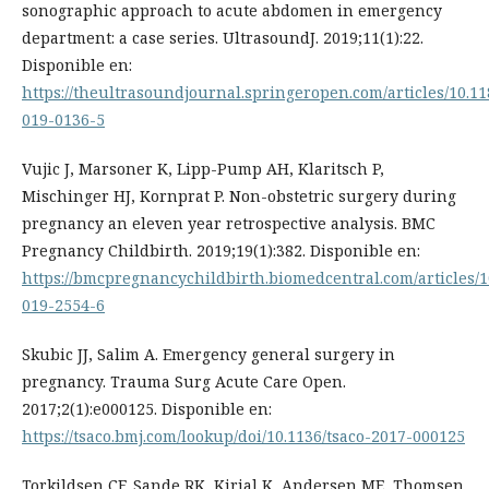
sonographic approach to acute abdomen in emergency
department: a case series. UltrasoundJ. 2019;11(1):22.
Disponible en:
https://theultrasoundjournal.springeropen.com/articles/10.11
019-0136-5
Vujic J, Marsoner K, Lipp-Pump AH, Klaritsch P,
Mischinger HJ, Kornprat P. Non-obstetric surgery during
pregnancy an eleven year retrospective analysis. BMC
Pregnancy Childbirth. 2019;19(1):382. Disponible en:
https://bmcpregnancychildbirth.biomedcentral.com/articles/1
019-2554-6
Skubic JJ, Salim A. Emergency general surgery in
pregnancy. Trauma Surg Acute Care Open.
2017;2(1):e000125. Disponible en:
https://tsaco.bmj.com/lookup/doi/10.1136/tsaco-2017-000125
Torkildsen CF, Sande RK, Kirial K, Andersen ME, Thomsen