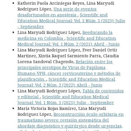
Katherin Paola Arciniegas Reyes, Lina Maryudi
Rodriguez López,
Una serie de eventos
desafortunados en anestesia
,
Scientific and
Education Medical Journal: Vol. 3 Núm. 3 (2023): Julio
- Septiembre
Lina Maryudi Rodriguez López,
Reeducando la
medicina en Colombia
,
Scientific and Education
Medical Journal: Vol. 1 Núm. 2 (2021): Abril - Junio
Lina Maryudi Rodriguez López, Ever Daniel Ortíz
Martinez, Xintia Raquel Sarmiento Parra, Claudia
Lorena Sandoval Chagendo,
Relación entre los
principales serotipos de Virus de Papiloma
Humano-VPH, cáncer cervicouterino y métodos de
planificación.
,
Scientific and Education Medical
Journal: Vol. 2 Núm. 2 (2022): Abril - Junio
Lina Maryudi Rodriguez López,
Tabla de contenidos
y editorial
,
Scientific and Education Medical
Journal: Vol. 1 Núm. 3 (2021): Julio - Septiembre
María Victoria Rojas Ramírez, Lina Maryudi
Rodriguez López,
Reconstrucción óculo-orbitaria en
traumatismo severo: revisión sistemática del
abordaje diagnóstico y quirúrgico desde urgencias,