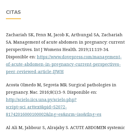
CITAS
Zachariah SK, Fenn M, Jacob K, Arthungal SA, Zachariah
SA. Management of acute abdomen in pregnancy: current
perspectives. Int J Womens Health. 2019;11:119-34.
Disponible en:
https://www.dovepress.com/management-
of-acute-abdomen-in-pregnancy-current-perspectives-
peer-reviewed-article-IJWH
Acosta Olmedo M, Segovia MR. Surgical pathologies in
pregnancy. Nac. 2016;8(1):3-9. Disponible en:
http://scielo.iics.una.py/scielo.php?
script=sci_arttext&pid=S2072-
81742016000100002&lng=es&nrm=iso&tlng=es
Al Ali M, Jabbour S, Alrajaby S. ACUTE ABDOMEN systemic