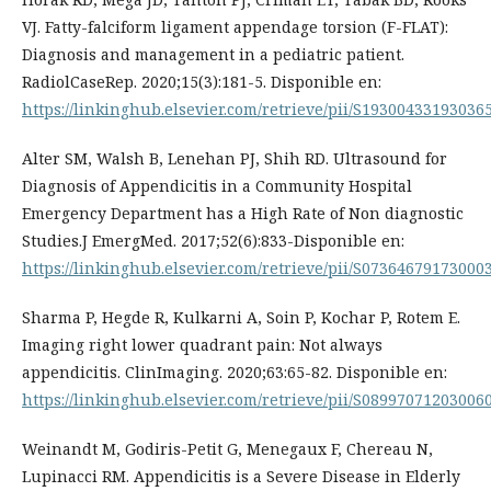
VJ. Fatty-falciform ligament appendage torsion (F-FLAT):
Diagnosis and management in a pediatric patient.
RadiolCaseRep. 2020;15(3):181-5. Disponible en:
https://linkinghub.elsevier.com/retrieve/pii/S19300433193036
Alter SM, Walsh B, Lenehan PJ, Shih RD. Ultrasound for
Diagnosis of Appendicitis in a Community Hospital
Emergency Department has a High Rate of Non diagnostic
Studies.J EmergMed. 2017;52(6):833-Disponible en:
https://linkinghub.elsevier.com/retrieve/pii/S07364679173000
Sharma P, Hegde R, Kulkarni A, Soin P, Kochar P, Rotem E.
Imaging right lower quadrant pain: Not always
appendicitis. ClinImaging. 2020;63:65-82. Disponible en:
https://linkinghub.elsevier.com/retrieve/pii/S08997071203006
Weinandt M, Godiris-Petit G, Menegaux F, Chereau N,
Lupinacci RM. Appendicitis is a Severe Disease in Elderly