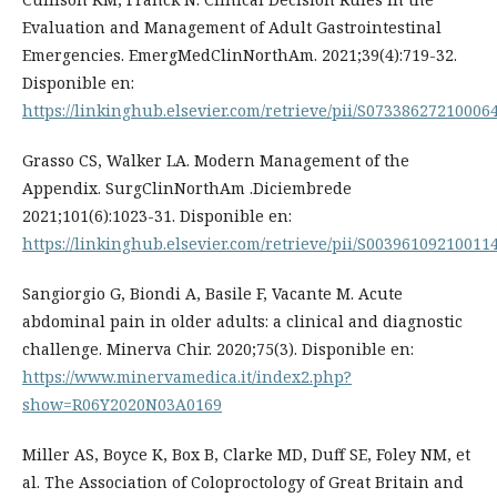
Evaluation and Management of Adult Gastrointestinal
Emergencies. EmergMedClinNorthAm. 2021;39(4):719-32.
Disponible en:
https://linkinghub.elsevier.com/retrieve/pii/S07338627210006
Grasso CS, Walker LA. Modern Management of the
Appendix. SurgClinNorthAm .Diciembrede
2021;101(6):1023-31. Disponible en:
https://linkinghub.elsevier.com/retrieve/pii/S00396109210011
Sangiorgio G, Biondi A, Basile F, Vacante M. Acute
abdominal pain in older adults: a clinical and diagnostic
challenge. Minerva Chir. 2020;75(3). Disponible en:
https://www.minervamedica.it/index2.php?
show=R06Y2020N03A0169
Miller AS, Boyce K, Box B, Clarke MD, Duff SE, Foley NM, et
al. The Association of Coloproctology of Great Britain and