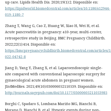
up care. Lipids Health Dis. 2020;19(1):2. Disponible en:
https://lipidworld.biomedcentral.com/articles/10.1186/s12944-
019-1180-7
Zhang T, Wang G, Cao Z, Huang W, Xiao H, Wei H, et al.
Acute pancreatitis in pregnancy: a10-year, multi-center,
retrospective study in Beijing. BMC Pregnancy Childbirth.
2022;22(1):414. Disponible en:
https://bmcpregnancychildbirth.biomedcentral.com/articles/1
022-04742-8
Jiang D, Yang Y, Zhang X, et al. Laparoendoscopic single-
site compared with conventional laparoscopic surgery for
gynaecological acute abdomen in pregnant women.
JIntMedRes. 2021;49(10):030006052110539. Disponible en:
http://journals.sagepub.com/doi/10.1177/03000605211053985
Borghi C, Spadaro S, Lombana Mariño MG, Bianchi B,
Morano D, Bianchi B, et al. Hypoxic events during non-