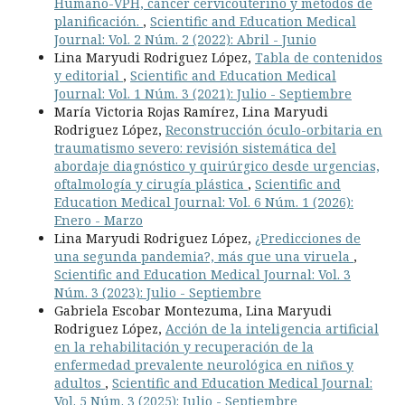
Humano-VPH, cáncer cervicouterino y métodos de
planificación.
,
Scientific and Education Medical
Journal: Vol. 2 Núm. 2 (2022): Abril - Junio
Lina Maryudi Rodriguez López,
Tabla de contenidos
y editorial
,
Scientific and Education Medical
Journal: Vol. 1 Núm. 3 (2021): Julio - Septiembre
María Victoria Rojas Ramírez, Lina Maryudi
Rodriguez López,
Reconstrucción óculo-orbitaria en
traumatismo severo: revisión sistemática del
abordaje diagnóstico y quirúrgico desde urgencias,
oftalmología y cirugía plástica
,
Scientific and
Education Medical Journal: Vol. 6 Núm. 1 (2026):
Enero - Marzo
Lina Maryudi Rodriguez López,
¿Predicciones de
una segunda pandemia?, más que una viruela
,
Scientific and Education Medical Journal: Vol. 3
Núm. 3 (2023): Julio - Septiembre
Gabriela Escobar Montezuma, Lina Maryudi
Rodriguez López,
Acción de la inteligencia artificial
en la rehabilitación y recuperación de la
enfermedad prevalente neurológica en niños y
adultos
,
Scientific and Education Medical Journal:
Vol. 5 Núm. 3 (2025): Julio - Septiembre