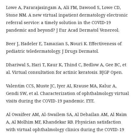
Lowe A, Pararajasingam A, Ali FM, Dawood S, Lowe CD,
Stone NM. A new virtual inpatient dermatology electronic
referral service: a timely solution in the COVID‐19
pandemic and beyond? J Eur Acad Dermatol Venereol.
Beer J, Hadeler E, Tamazian S, Nouri K. Effectiveness of
pediatric teledermatology. J Drugs Dermatol.
Dhariwal S, Hari T, Kaur K, Thind C, Bedlow A, Gee BC, et
al. Virtual consultation for actinic keratosis. BJGP Open.
Valentim CCS, Muste JC, Iyer AI, Krause MA, Kalur A,
Gendi SW, et al. Characterization of ophthalmology virtual
visits during the COVID-19 pandemic. EYE.
Al Owaifeer AM, Al-Swailem SA, Al Dehailan AM, Al Naim
A, Al Molhim MF, Khandekar RB. Physician satisfaction
with virtual ophthalmology clinics during the COVID-19