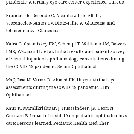
pandemic: A tertiary eye care center experience. Cureus.
Brandão-de-Resende C, Alcántara L de AR de,
Vasconcelos-Santos DV, Diniz-Filho A. Glaucoma and
telemedicine. J Glaucoma.
Kalra G, Commiskey PW, Schempf T, Williams AM, Bowers
EMR, Waxman EL, et al. Initial results and patient survey
of virtual inpatient ophthalmology consultations during
the COVID-19 pandemic. Semin Ophthalmol.
Ma J, Issa M, Varma D, Ahmed IIK. Urgent virtual eye
assessments during the COVID-19 pandemic. Clin
Ophthalmol.
Kaur K, Muralikrishnan J, Hussaindeen JR, Deori N,
Gurnani B. Impact of covid-19 on pediatric ophthalmology
care: Lessons learned. Pediatric Health Med Ther