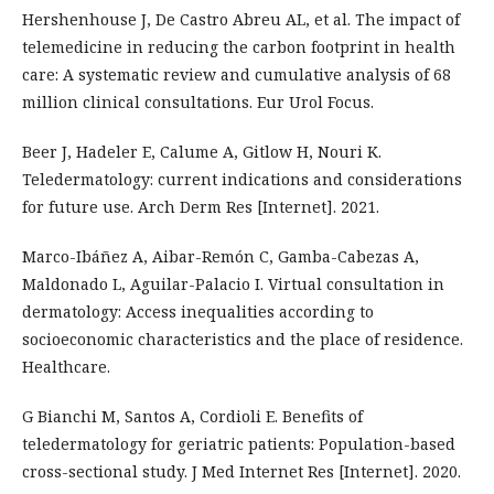
Hershenhouse J, De Castro Abreu AL, et al. The impact of
telemedicine in reducing the carbon footprint in health
care: A systematic review and cumulative analysis of 68
million clinical consultations. Eur Urol Focus.
Beer J, Hadeler E, Calume A, Gitlow H, Nouri K.
Teledermatology: current indications and considerations
for future use. Arch Derm Res [Internet]. 2021.
Marco-Ibáñez A, Aibar-Remón C, Gamba-Cabezas A,
Maldonado L, Aguilar-Palacio I. Virtual consultation in
dermatology: Access inequalities according to
socioeconomic characteristics and the place of residence.
Healthcare.
G Bianchi M, Santos A, Cordioli E. Benefits of
teledermatology for geriatric patients: Population-based
cross-sectional study. J Med Internet Res [Internet]. 2020.