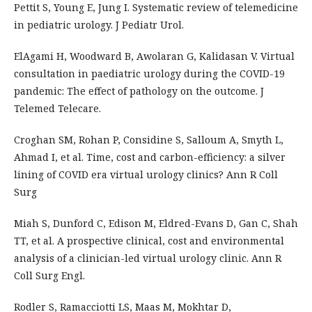
Pettit S, Young E, Jung I. Systematic review of telemedicine
in pediatric urology. J Pediatr Urol.
ElAgami H, Woodward B, Awolaran G, Kalidasan V. Virtual
consultation in paediatric urology during the COVID-19
pandemic: The effect of pathology on the outcome. J
Telemed Telecare.
Croghan SM, Rohan P, Considine S, Salloum A, Smyth L,
Ahmad I, et al. Time, cost and carbon-efficiency: a silver
lining of COVID era virtual urology clinics? Ann R Coll
Surg
Miah S, Dunford C, Edison M, Eldred-Evans D, Gan C, Shah
TT, et al. A prospective clinical, cost and environmental
analysis of a clinician-led virtual urology clinic. Ann R
Coll Surg Engl.
Rodler S, Ramacciotti LS, Maas M, Mokhtar D,