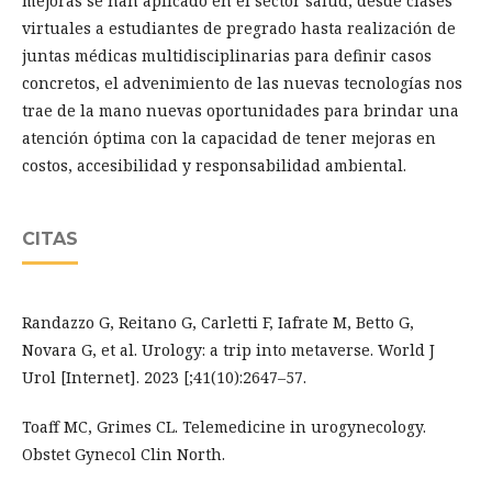
mejoras se han aplicado en el sector salud, desde clases
virtuales a estudiantes de pregrado hasta realización de
juntas médicas multidisciplinarias para definir casos
concretos, el advenimiento de las nuevas tecnologías nos
trae de la mano nuevas oportunidades para brindar una
atención óptima con la capacidad de tener mejoras en
costos, accesibilidad y responsabilidad ambiental.
CITAS
Randazzo G, Reitano G, Carletti F, Iafrate M, Betto G,
Novara G, et al. Urology: a trip into metaverse. World J
Urol [Internet]. 2023 [;41(10):2647–57.
Toaff MC, Grimes CL. Telemedicine in urogynecology.
Obstet Gynecol Clin North.