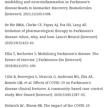
misfolding and neuroinflammation in Parkinson’s
disease:Roads to biomarker discovery. Biomolecules
[Internet]. 2021;11(10):1508.
de Bie RMA, Clarke CE, Espay AJ, Fox SH, Lang AE.
Initiation of pharmacological therapy in Parkinson’s
disease: when, why, and how. Lancet Neurol [Internet].
2020;19(5):452–61.
Ellis T, Rochester L. Mobilizing Parkinson’s disease: The
future of exercise. J Parkinsons Dis [Internet].
2018;8(s1):S95–100.
Cilia R, Bonvegna S, Straccia G, Andreasi NG, Elia AE,
Romito LM, et al. Effects of COVID-19 on Parkinson’s
disease clinical features: A community-based case-control
study. Mov Disord [Internet]. 2020;35(8):1287–92.
Helmich RC, Bloem BR. The impact of the COVID-19