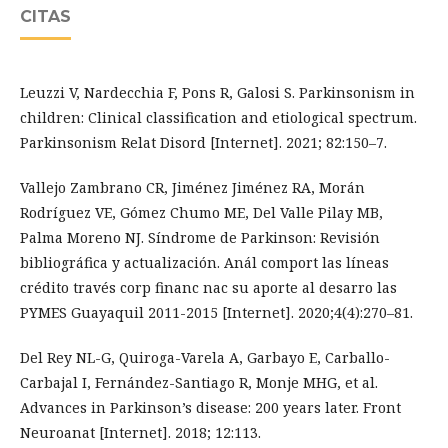
CITAS
Leuzzi V, Nardecchia F, Pons R, Galosi S. Parkinsonism in
children: Clinical classification and etiological spectrum.
Parkinsonism Relat Disord [Internet]. 2021; 82:150–7.
Vallejo Zambrano CR, Jiménez Jiménez RA, Morán
Rodríguez VE, Gómez Chumo ME, Del Valle Pilay MB,
Palma Moreno NJ. Síndrome de Parkinson: Revisión
bibliográfica y actualización. Anál comport las líneas
crédito través corp financ nac su aporte al desarro las
PYMES Guayaquil 2011-2015 [Internet]. 2020;4(4):270–81.
Del Rey NL-G, Quiroga-Varela A, Garbayo E, Carballo-
Carbajal I, Fernández-Santiago R, Monje MHG, et al.
Advances in Parkinson’s disease: 200 years later. Front
Neuroanat [Internet]. 2018; 12:113.