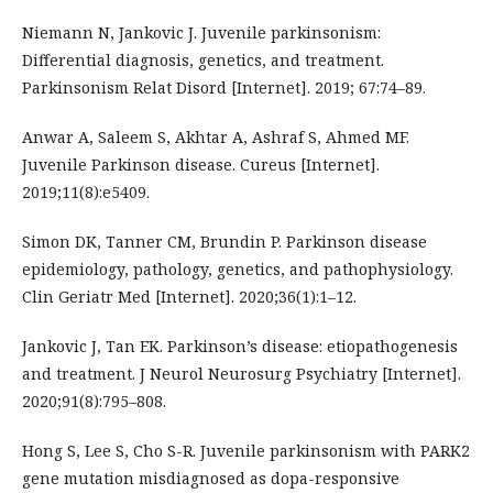
Niemann N, Jankovic J. Juvenile parkinsonism:
Differential diagnosis, genetics, and treatment.
Parkinsonism Relat Disord [Internet]. 2019; 67:74–89.
Anwar A, Saleem S, Akhtar A, Ashraf S, Ahmed MF.
Juvenile Parkinson disease. Cureus [Internet].
2019;11(8):e5409.
Simon DK, Tanner CM, Brundin P. Parkinson disease
epidemiology, pathology, genetics, and pathophysiology.
Clin Geriatr Med [Internet]. 2020;36(1):1–12.
Jankovic J, Tan EK. Parkinson’s disease: etiopathogenesis
and treatment. J Neurol Neurosurg Psychiatry [Internet].
2020;91(8):795–808.
Hong S, Lee S, Cho S-R. Juvenile parkinsonism with PARK2
gene mutation misdiagnosed as dopa-responsive