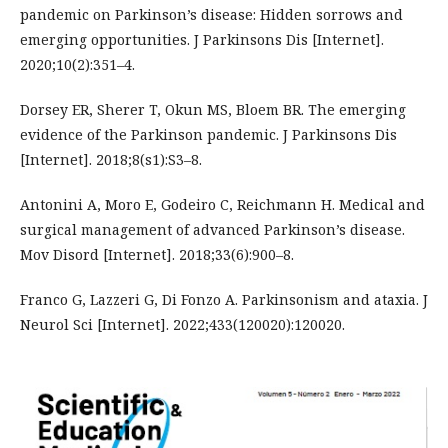
pandemic on Parkinson’s disease: Hidden sorrows and
emerging opportunities. J Parkinsons Dis [Internet].
2020;10(2):351–4.
Dorsey ER, Sherer T, Okun MS, Bloem BR. The emerging
evidence of the Parkinson pandemic. J Parkinsons Dis
[Internet]. 2018;8(s1):S3–8.
Antonini A, Moro E, Godeiro C, Reichmann H. Medical and
surgical management of advanced Parkinson’s disease.
Mov Disord [Internet]. 2018;33(6):900–8.
Franco G, Lazzeri G, Di Fonzo A. Parkinsonism and ataxia. J
Neurol Sci [Internet]. 2022;433(120020):120020.