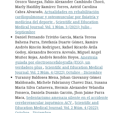
Orozco Vanegas, Fabio Alexander Cambindo Chocó,
Marly Haidiby Ramírez Torres, Astrid Carolina
Cabra Alvarado,
Actualidades en rehabilitación
cardiopulmonar y osteomuscular por fisiatría y
medicina del deporte
,
Scientific and Education
Medical Journal: Vol. 1 Núm. 3 (2021): Julio -
Septiembre
Daniel Fernando Triviño García, María Teresa
Bahena Parra, Estefanía Duarte Gómez, Ramiro
Andrés Rincón Rodriguez, Rafael Ricardo Ávila
Godoy, Alexandra Becerra Arevalo, Miguel Angel
Muñoz Rojas, Andrés Rendón Hoyos,
Anestesia
guiada por electroencefalografía (EGG), un
verdadero plus
,
Scientific and Education Medical
Journal: Vol. 2 Núm. 4 (2022): Octubre - Diciembre
Yuranny Baldosea Mena, Johan Giovanny Gómez
Maldonado, Michele Fabrianny Chavez Diaz, Susana
Maria Silva Cañavera, Hermin Alexander Velandia
Fonseca, Daniela Dussán Garzón, Jhon Jaime Parra
Maca,
Sedentarismo amenaza silente en el accidente
cerebrovascular isquémico-ACV
,
Scientific and
Education Medical Journal: Vol. 2 Núm. 4 (2022):
Octubre - Diciembre