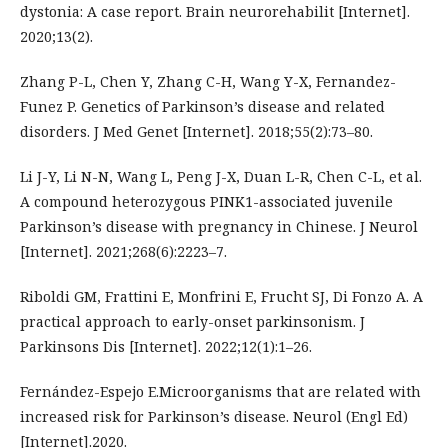
dystonia: A case report. Brain neurorehabilit [Internet].
2020;13(2).
Zhang P-L, Chen Y, Zhang C-H, Wang Y-X, Fernandez-
Funez P. Genetics of Parkinson’s disease and related
disorders. J Med Genet [Internet]. 2018;55(2):73–80.
Li J-Y, Li N-N, Wang L, Peng J-X, Duan L-R, Chen C-L, et al.
A compound heterozygous PINK1-associated juvenile
Parkinson’s disease with pregnancy in Chinese. J Neurol
[Internet]. 2021;268(6):2223–7.
Riboldi GM, Frattini E, Monfrini E, Frucht SJ, Di Fonzo A. A
practical approach to early-onset parkinsonism. J
Parkinsons Dis [Internet]. 2022;12(1):1–26.
Fernández-Espejo E.Microorganisms that are related with
increased risk for Parkinson’s disease. Neurol (Engl Ed)
[Internet].2020.