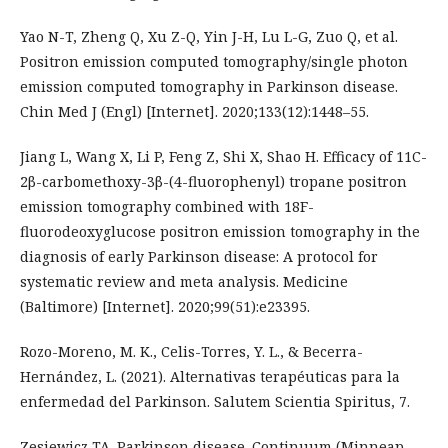
Yao N-T, Zheng Q, Xu Z-Q, Yin J-H, Lu L-G, Zuo Q, et al.
Positron emission computed tomography/single photon
emission computed tomography in Parkinson disease.
Chin Med J (Engl) [Internet]. 2020;133(12):1448–55.
Jiang L, Wang X, Li P, Feng Z, Shi X, Shao H. Efficacy of 11C-
2β-carbomethoxy-3β-(4-fluorophenyl) tropane positron
emission tomography combined with 18F-
fluorodeoxyglucose positron emission tomography in the
diagnosis of early Parkinson disease: A protocol for
systematic review and meta analysis. Medicine
(Baltimore) [Internet]. 2020;99(51):e23395.
Rozo-Moreno, M. K., Celis-Torres, Y. L., & Becerra-
Hernández, L. (2021). Alternativas terapéuticas para la
enfermedad del Parkinson. Salutem Scientia Spiritus, 7.
Zesiewicz TA. Parkinson disease. Continuum (Minneap