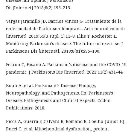
disease, an update. J Parkinsons
Dis[Internet].2018;8(2):195–215.
Vargas Jaramillo JD, Barrios Vincos G. Tratamiento de la
enfermedad de Parkinson temprana. Acta neurol colomb
[Internet]. 2019;35(3 supl. 1):11–8. Ellis T, Rochester L.
Mobilizing Parkinson’s disease: The future of exercise. J
Parkinsons Dis [Internet]. 2018;8(s1):S95–100.
Fearon C, Fasano A. Parkinson’s disease and the COVID-19
pandemic. J Parkinsons Dis [Internet]. 2021;11(2):431–44.
Kouli A, et al. Parkinson’s Disease: Etiology,
Neuropathology, and Pathogenesis. En: Parkinson’s
Disease: Pathogenesis and Clinical Aspects. Codon
Publications; 2018.
Picca A, Guerra F, Calvani R, Romano R, Coelho-Júnior HJ,
Bucci C, et al. Mitochondrial dysfunction, protein