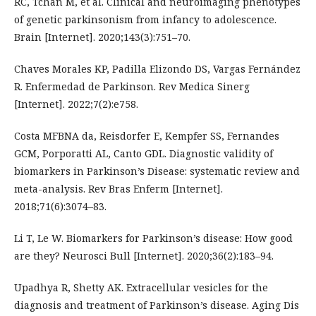
RC, Tchan M, et al. Clinical and neuroimaging phenotypes
of genetic parkinsonism from infancy to adolescence.
Brain [Internet]. 2020;143(3):751–70.
Chaves Morales KP, Padilla Elizondo DS, Vargas Fernández
R. Enfermedad de Parkinson. Rev Medica Sinerg
[Internet]. 2022;7(2):e758.
Costa MFBNA da, Reisdorfer E, Kempfer SS, Fernandes
GCM, Porporatti AL, Canto GDL. Diagnostic validity of
biomarkers in Parkinson’s Disease: systematic review and
meta-analysis. Rev Bras Enferm [Internet].
2018;71(6):3074–83.
Li T, Le W. Biomarkers for Parkinson’s disease: How good
are they? Neurosci Bull [Internet]. 2020;36(2):183–94.
Upadhya R, Shetty AK. Extracellular vesicles for the
diagnosis and treatment of Parkinson’s disease. Aging Dis